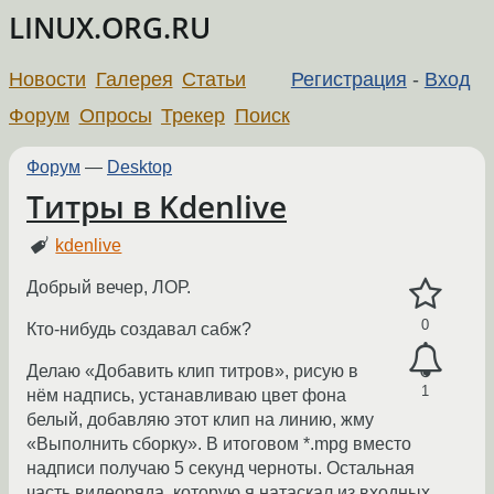
LINUX.ORG.RU
Новости
Галерея
Статьи
Регистрация
-
Вход
Форум
Опросы
Трекер
Поиск
Форум
—
Desktop
Титры в Kdenlive
kdenlive
Добрый вечер, ЛОР.
0
Кто-нибудь создавал сабж?
Делаю «Добавить клип титров», рисую в
1
нём надпись, устанавливаю цвет фона
белый, добавляю этот клип на линию, жму
«Выполнить сборку». В итоговом *.mpg вместо
надписи получаю 5 секунд черноты. Остальная
часть видеоряда, которую я натаскал из входных