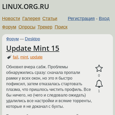
LINUX.ORG.RU
Новости
Галерея
Статьи
Регистрация
-
Вход
Форум
Опросы
Трекер
Поиск
Форум
—
Desktop
Update Mint 15
fail
,
mint
,
update
Обновил вчера сабж. Проблемы
обнаружились сразу: сначала пропали
0
рамки у всех окон, но это я быстро
пофиксил, затем отказалась стартовать
плазма, что пришлось чистить профиль. Все
1
бы ничего, но (чего и следовало ожидать)
удалились все настройки и всякие торренты,
которые я не докачал с бухты.