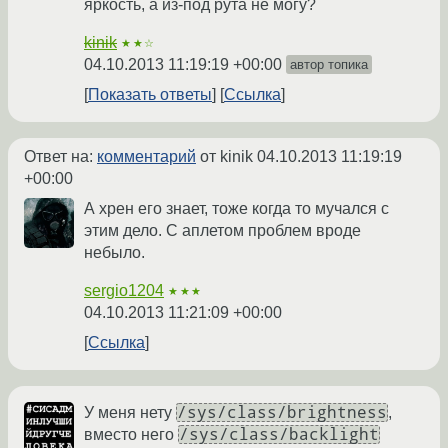
яркость, а из-под рута не могу?
kinik
★★☆
04.10.2013 11:19:19 +00:00
автор топика
Показать ответы
Ссылка
Ответ на:
комментарий
от kinik
04.10.2013 11:19:19
+00:00
А хрен его знает, тоже когда то мучался с
этим дело. С аплетом проблем вроде
небыло.
sergio1204
★★★
04.10.2013 11:21:09 +00:00
Ссылка
/sys/class/brightness
У меня нету
,
/sys/class/backlight
вместо него