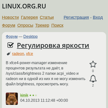
LINUX.ORG.RU
Новости
Галерея
Статьи
Регистрация
-
Вход
Форум
Опросы
Трекер
Поиск
Форум
—
Desktop
Регулировка яркости
radeon
,
xfce
В xfce4-power-manager изменение
процентов результата не даёт, в
0
/sys/class/brightness 2 папки acpi_video и
radeon ни в одной из них я не могу изменить
файл brightness, просмотреть могу.
2
kinik
★★☆
04.10.2013 11:12:48 +00:00