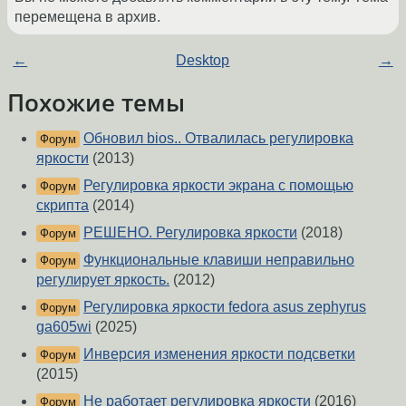
перемещена в архив.
←
Desktop
→
Похожие темы
Обновил bios.. Отвалилась регулировка
Форум
яркости
(2013)
Регулировка яркости экрана с помощью
Форум
скрипта
(2014)
РЕШЕНО. Регулировка яркости
(2018)
Форум
Функциональные клавиши неправильно
Форум
регулирует яркость.
(2012)
Регулировка яркости fedora asus zephyrus
Форум
ga605wi
(2025)
Инверсия изменения яркости подсветки
Форум
(2015)
Не работает регулировка яркости
(2016)
Форум