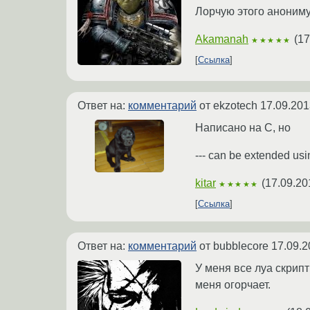
Лорчую этого анониму
Akamanah
(
17
★★★★★
Ссылка
Ответ на:
комментарий
от ekzotech
17.09.201
Написано на С, но
--- can be extended usi
kitar
(
17.09.20
★★★★★
Ссылка
Ответ на:
комментарий
от bubblecore
17.09.2
У меня все луа скрипт
меня огорчает.