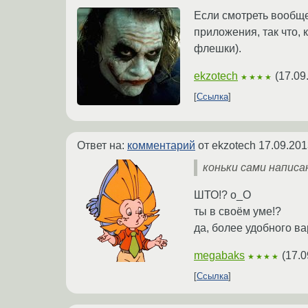
Если смотреть вообще
приложения, так что, 
флешки).
ekzotech
(
17.09
★★★★
Ссылка
Ответ на:
комментарий
от ekzotech
17.09.201
коньки сами написа
ШТО!? о_О
ты в своём уме!?
да, более удобного ва
megabaks
(
17.0
★★★★
Ссылка