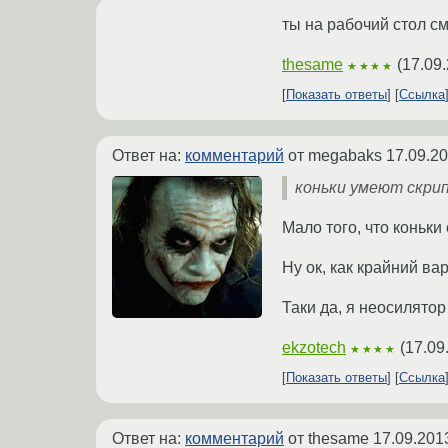
ты на рабочий стол с
thesame
(
17.09
★★★★
Показать ответы
Ссылка
Ответ на:
комментарий
от megabaks
17.09.20
коньки умеют скрип
Мало того, что коньк
Ну ок, как крайний в
Таки да, я неосилятор
ekzotech
(
17.09
★★★★
Показать ответы
Ссылка
Ответ на:
комментарий
от thesame
17.09.201