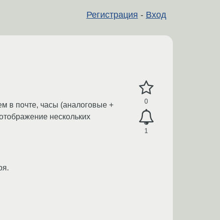
Регистрация
-
Вход
0
ем в почте, часы (аналоговые +
 отображение нескольких
1
ря.