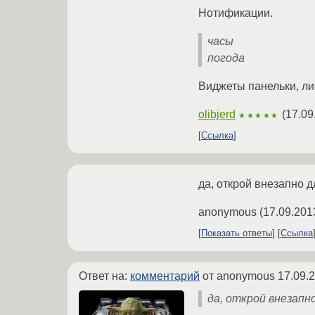
Нотификации.
часы
погода
Виджеты панельки, ли
olibjerd
(
17.09
★★★★★
Ссылка
да, открой внезапно 
anonymous
(
17.09.201
Показать ответы
Ссылка
Ответ на:
комментарий
от anonymous
17.09.
да, открой внезапн