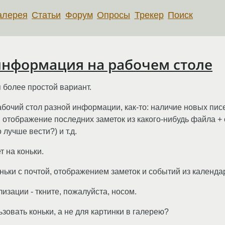
алерея
Статьи
Форум
Опросы
Трекер
Поиск
информация на рабочем столе
 более простой вариант.
абочий стол разной информации, как-то: наличие новых пис
 отображение последних заметок из какого-нибудь файла +
лучше вести?) и т.д.
т на коньки.
оньки с почтой, отображением заметок и событий из календа
изации - ткните, пожалуйста, носом.
зовать коньки, а не для картинки в галерею?