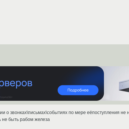
 о звонках\письмах\событиях по мере еёпоступления не н
А не быть рабом железа