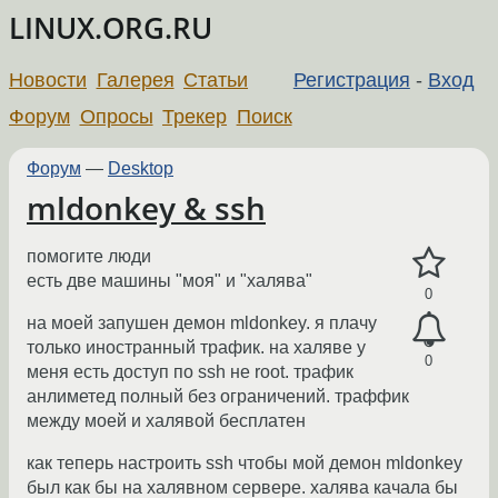
LINUX.ORG.RU
Новости
Галерея
Статьи
Регистрация
-
Вход
Форум
Опросы
Трекер
Поиск
Форум
—
Desktop
mldonkey & ssh
помогите люди
есть две машины "моя" и "халява"
0
на моей запушен демон mldonkey. я плачу
только иностранный трафик. на халяве у
0
меня есть доступ по ssh не root. трафик
анлиметед полный без ограничений. траффик
между моей и халявой бесплатен
как теперь настроить ssh чтобы мой демон mldonkey
был как бы на халявном сервере. халява качала бы