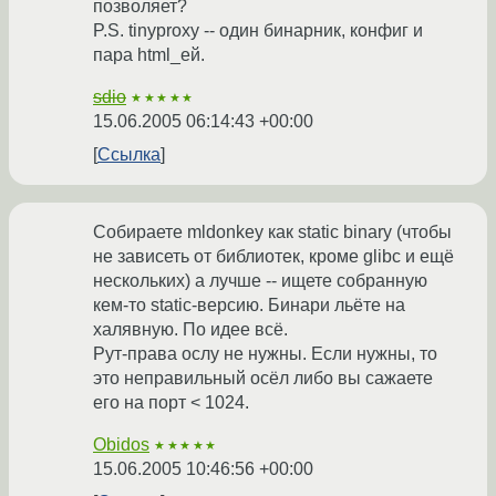
позволяет?
P.S. tinyproxy -- один бинарник, конфиг и
пара html_ей.
sdio
★★★★★
15.06.2005 06:14:43 +00:00
Ссылка
Собираете mldonkey как static binary (чтобы
не зависеть от библиотек, кроме glibc и ещё
нескольких) а лучше -- ищете собранную
кем-то static-версию. Бинари льёте на
халявную. По идее всё.
Рут-права ослу не нужны. Если нужны, то
это неправильный осёл либо вы сажаете
его на порт < 1024.
Obidos
★★★★★
15.06.2005 10:46:56 +00:00