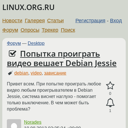
LINUX.ORG.RU
Новости
Галерея
Статьи
Регистрация
-
Вход
Форум
Опросы
Трекер
Поиск
Форум
—
Desktop
Попытка проиграть
видео вешает Debian Jessie
debian
,
video
,
зависание
Привет всем. При попытке проиграть любое
видео любым проигрывателем в Debian
0
Jessie, система виснет наглухо - помогает
только выключение. В чем может быть
проблема?
1
Norades