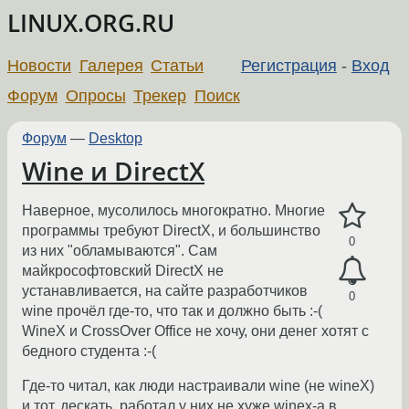
LINUX.ORG.RU
Новости
Галерея
Статьи
Регистрация
-
Вход
Форум
Опросы
Трекер
Поиск
Форум
—
Desktop
Wine и DirectX
Наверное, мусолилось многократно. Многие
программы требуют DirectX, и большинство
0
из них "обламываются". Сам
майкрософтовский DirectX не
устанавливается, на сайте разработчиков
0
wine прочёл где-то, что так и должно быть :-(
WineX и CrossOver Office не хочу, они денег хотят с
бедного студента :-(
Где-то читал, как люди настраивали wine (не wineX)
и тот, дескать, работал у них не хуже winex-а в