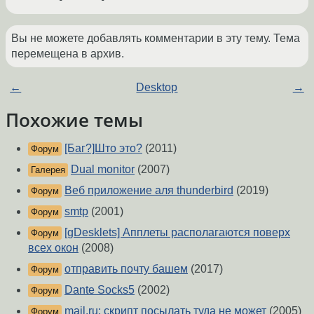
Вы не можете добавлять комментарии в эту тему. Тема
перемещена в архив.
←
Desktop
→
Похожие темы
[Баг?]Што это?
(2011)
Форум
Dual monitor
(2007)
Галерея
Веб приложение aля thunderbird
(2019)
Форум
smtp
(2001)
Форум
[gDesklets] Апплеты располагаются поверх
Форум
всех окон
(2008)
отправить почту башем
(2017)
Форум
Dante Socks5
(2002)
Форум
mail.ru: скрипт посылать туда не может
(2005)
Форум