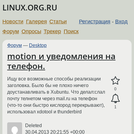
LINUX.ORG.RU
Новости
Галерея
Статьи
Регистрация
-
Вход
Форум
Опросы
Трекер
Поиск
Форум
—
Desktop
motion и уведомления на
телефон.
Ищу все возможные способы реализации
заголовка. Было бы не плохо ничего
0
доустанавливать в Xubuntu. Что делал:слал
почту телнетом через mail.ru на телефон
(что-то они быстро кислород перекрывают),
1
использовал xdotool и thunderbird
Deleted
30.04.2013 20:21:55 +00:00