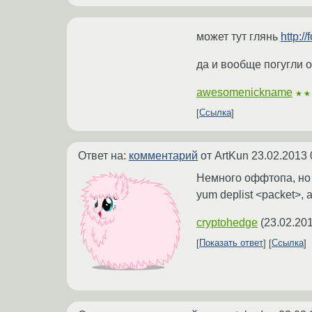
может тут глянь
http:/
да и вообще погугли 
awesomenickname
★★
Ссылка
Ответ на:
комментарий
от ArtKun
23.02.2013 
Немного оффтопа, но 
yum deplist <packet>,
cryptohedge
(
23.02.201
Показать ответ
Ссылка