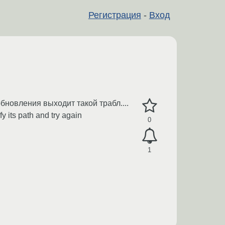
Регистрация
-
Вход
бновления выходит такой трабл....
y its path and try again
0
1