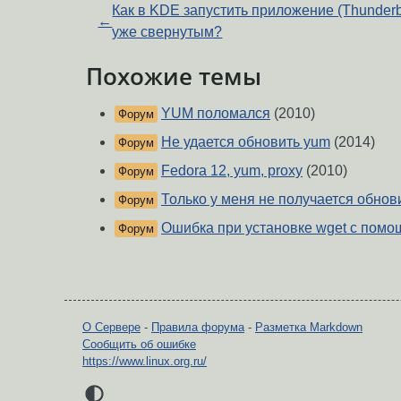
Как в KDE запустить приложение (Thunderb
←
уже свернутым?
Похожие темы
YUM поломался
(2010)
Форум
Не удается обновить yum
(2014)
Форум
Fedora 12, yum, proxy
(2010)
Форум
Только у меня не получается обнови
Форум
Ошибка при установке wget с пом
Форум
О Сервере
-
Правила форума
-
Разметка Markdown
Сообщить об ошибке
https://www.linux.org.ru/