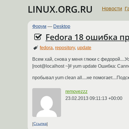
LINUX.ORG.RU
Новости
Г
Форум
—
Desktop
Fedora 18 ошибка п
fedora
,
repository
,
update
Всем хай, снова у меня глюки с федорой....У
[root@localhost ~]# yum update Ошибка: Cannot r
пробывал yum clean all....не помогает....Подс
removezzz
23.02.2013 09:11:13 +00:00
Ссылка