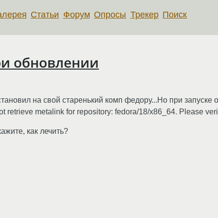
алерея
Статьи
Форум
Опросы
Трекер
Поиск
ри обновлении
становил на свой старенький комп федору...Но при запуске о
etrieve metalink for repository: fedora/18/x86_64. Please verif
кажите, как лечить?