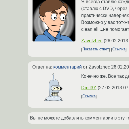
Я всегда ставлю кажды
(ставлю с DVD, через 
практически наверня
Возможно у вас тот-ж
clean all....не помога
Zavolzhec
(
26.02.2013
Показать ответ
Ссылка
Ответ на:
комментарий
от Zavolzhec
26.02.20
Конечно же. Все так д
Dmit3Y
(
27.02.2013 07
Ссылка
Вы не можете добавлять комментарии в эту т