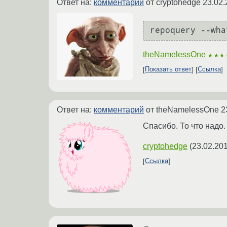
Ответ на:
комментарий
от cryptohedge
23.02.
repoquery --wha
theNamelessOne
★★★
Показать ответ
Ссылка
Ответ на:
комментарий
от theNamelessOne
2
Спасибо. То что надо.
cryptohedge
(
23.02.201
Ссылка