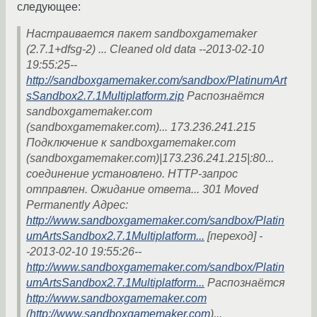
следующее:
Настраивается пакет sandboxgamemaker
(2.7.1+dfsg-2) ... Cleaned old data --2013-02-10
19:55:25--
http://sandboxgamemaker.com/sandbox/PlatinumArt
sSandbox2.7.1Multiplatform.zip
Распознаётся
sandboxgamemaker.com
(sandboxgamemaker.com)... 173.236.241.215
Подключение к sandboxgamemaker.com
(sandboxgamemaker.com)|173.236.241.215|:80...
соединение установлено. HTTP-запрос
отправлен. Ожидание ответа... 301 Moved
Permanently Адрес:
http://www.sandboxgamemaker.com/sandbox/Platin
umArtsSandbox2.7.1Multiplatform...
[переход] -
-2013-02-10 19:55:26--
http://www.sandboxgamemaker.com/sandbox/Platin
umArtsSandbox2.7.1Multiplatform...
Распознаётся
http://www.sandboxgamemaker.com
(
http://www.sandboxgamemaker.com
)...