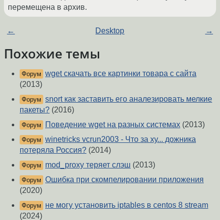
перемещена в архив.
←
Desktop
→
Похожие темы
wget скачать все картинки товара с сайта
Форум
(2013)
snort как заставить его аналезировать мелкие
Форум
пакеты?
(2016)
Поведение wget на разных системах
(2013)
Форум
winetricks vcrun2003 - Что за ху... дожника
Форум
потеряла Россия?
(2014)
mod_proxy теряет слэш
(2013)
Форум
Ошибка при скомпелировании приложения
Форум
(2020)
не могу установить iptables в centos 8 stream
Форум
(2024)