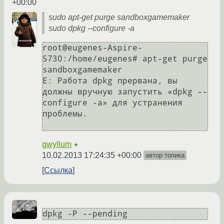
+00:00
sudo apt-get purge sandboxgamemaker
sudo dpkg --configure -a
root@eugenes-Aspire-
5730:/home/eugenes# apt-get purge 
sandboxgamemaker

E: Работа dpkg прервана, вы 
должны вручную запустить «dpkg --
configure -a» для устранения 
проблемы. 

gwyllum
★
10.02.2013 17:24:35 +00:00
автор топика
Ссылка
dpkg -P --pending