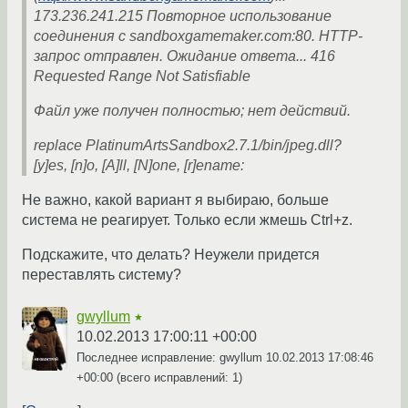
173.236.241.215 Повторное использование
соединения с sandboxgamemaker.com:80. HTTP-
запрос отправлен. Ожидание ответа... 416
Requested Range Not Satisfiable
Файл уже получен полностью; нет действий.
replace PlatinumArtsSandbox2.7.1/bin/jpeg.dll?
[y]es, [n]o, [A]ll, [N]one, [r]ename:
Не важно, какой вариант я выбираю, больше
система не реагирует. Только если жмешь Ctrl+z.
Подскажите, что делать? Неужели придется
переставлять систему?
gwyllum
★
10.02.2013 17:00:11 +00:00
Последнее исправление: gwyllum
10.02.2013 17:08:46
+00:00
(всего исправлений: 1)