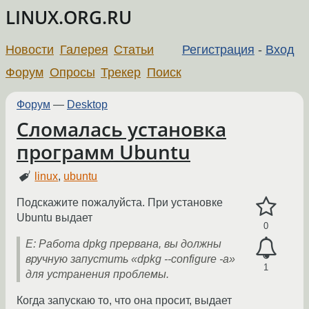
LINUX.ORG.RU
Новости
Галерея
Статьи
Регистрация
-
Вход
Форум
Опросы
Трекер
Поиск
Форум
—
Desktop
Сломалась установка
программ Ubuntu
linux
,
ubuntu
Подскажите пожалуйста. При установке
Ubuntu выдает
0
E: Работа dpkg прервана, вы должны
вручную запустить «dpkg --configure -a»
1
для устранения проблемы.
Когда запускаю то, что она просит, выдает