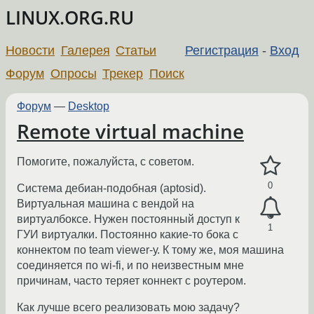
LINUX.ORG.RU
Новости
Галерея
Статьи
Регистрация
-
Вход
Форум
Опросы
Трекер
Поиск
Форум
—
Desktop
Remote virtual machine
Помогите, пожалуйста, с советом.
0
Система дебиан-подобная (aptosid).
Виртуальная машина с вендой на
виртуалбоксе. Нужен постоянный доступ к
1
ГУИ виртуалки. Постоянно какие-то бока с
коннектом по team viewer-у. К тому же, моя машина
соединяется по wi-fi, и по неизвестным мне
причинам, часто теряет коннект с роутером.
Как лучше всего реализовать мою задачу?