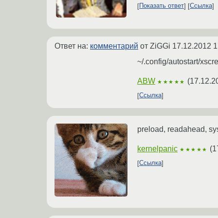
Показать ответ
Ссылка
Ответ на:
комментарий
от ZiGGi
17.12.2012 1
~/.config/autostart/xsc
ABW
(
17.12.2
★★★★★
Ссылка
preload, readahead, s
kernelpanic
(
1
★★★★★
Ссылка