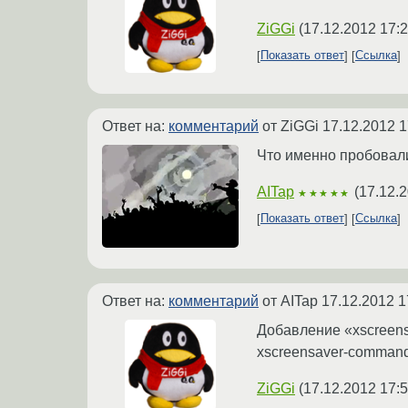
ZiGGi
(
17.12.2012 17:2
Показать ответ
Ссылка
Ответ на:
комментарий
от ZiGGi
17.12.2012 1
Что именно пробовал
AITap
(
17.12.2
★★★★★
Показать ответ
Ссылка
Ответ на:
комментарий
от AITap
17.12.2012 1
Добавление «xscreensa
xscreensaver-command -
ZiGGi
(
17.12.2012 17:5