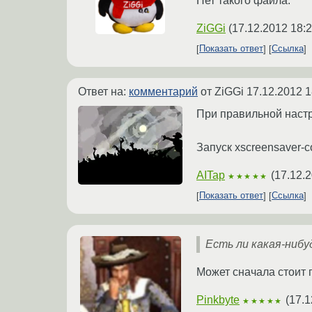
Нет такого файла.
ZiGGi
(
17.12.2012 18:2
Показать ответ
Ссылка
Ответ на:
комментарий
от ZiGGi
17.12.2012 1
При правильной настро
Запуск xscreensaver-
AITap
(
17.12.2
★★★★★
Показать ответ
Ссылка
Есть ли какая-нибуд
Может сначала стоит п
Pinkbyte
(
17.1
★★★★★