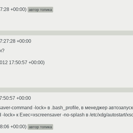
7:28 +00:00
)
автор топика
7:27:28 +00:00
и?
012 17:50:57 +00:00
)
7:50:57 +00:00
ver-command -lock» в .bash_profile, в менеджер автозапуска 
lock» к Exec=xscreensaver -no-splash в /etc/xdg/autostart/xs
8:06 +00:00
)
автор топика