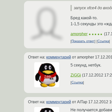
запуск xfce4 до вхо
Бред какой-то.
1-1,5 секунды это «жд
amorpher
(
17.
★★★★★
Показать ответ
Ссылка
Ответ на:
комментарий
от amorpher
17.12.20
5 секунд, нетбук.
ZiGGi
(
17.12.2012 17:2
Ссылка
Ответ на:
комментарий
от AITap
17.12.2012 1
Не получается добави