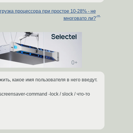
грузка процессора при простое 10-28% - не
→
многовато ли?
ить, какое имя пользователя в него введут.
reensaver-command -lock / slock / что-то