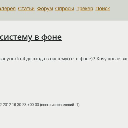
алерея
Статьи
Форум
Опросы
Трекер
Поиск
 систему в фоне
апуск xfce4 до входа в систему(т.е. в фоне)? Хочу после вх
2.2012 16:30:23 +00:00
(всего исправлений: 1)