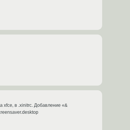
xfce, в .xinitrc. Добавление «&
creensaver.desktop