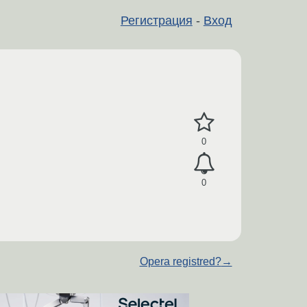
Регистрация
-
Вход
0
0
Opera registred?
→