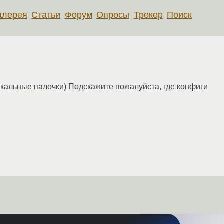
алерея
Статьи
Форум
Опросы
Трекер
Поиск
икальные палочки) Подскажите пожалуйста, где конфиги