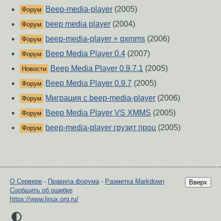
Beep-media-player
(2005)
Форум
beep media player
(2004)
Форум
beep-media-player + gxmms
(2006)
Форум
Beep Media Player 0.4
(2007)
Форум
Beep Media Player 0.9.7.1
(2005)
Новости
Beep Media Player 0.9.7
(2005)
Форум
Миграция с beep-media-player
(2006)
Форум
Beep Media Player VS XMMS
(2005)
Форум
beep-media-player грузит проц
(2005)
Форум
О Сервере
-
Правила форума
-
Разметка Markdown
Вверх
Сообщить об ошибке
https://www.linux.org.ru/