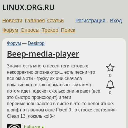
LINUX.ORG.RU
Новости
Галерея
Статьи
Регистрация
-
Вход
Форум
Опросы
Трекер
Поиск
Форум
—
Desktop
Beep-media-player
Значит есть много песен теги которых
некорректно опознаются... есть песни что
0
все ок! а эти - гружу их они сначала
показываются как нормально - читаемо-
потом идет подсчет сколько они играют (все
0
это быстро происходит) и теги
переименовываются в листе в что-то непонятное.
шрифт в главном окне Fixed 9 , в строке состояния
Clean 13. локаль koi8-r
baltazor
★