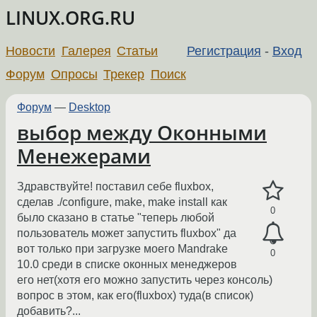
LINUX.ORG.RU
Новости
Галерея
Статьи
Регистрация
-
Вход
Форум
Опросы
Трекер
Поиск
Форум
—
Desktop
выбор между Оконными
Менежерами
Здравствуйте! поставил себе fluxbox,
сделав ./configure, make, make install как
0
было сказано в статье "теперь любой
пользователь может запустить fluxbox" да
вот только при загрузке моего Mandrake
0
10.0 среди в списке оконных менеджеров
его нет(хотя его можно запустить через консоль)
вопрос в этом, как его(fluxbox) туда(в список)
добавить?...