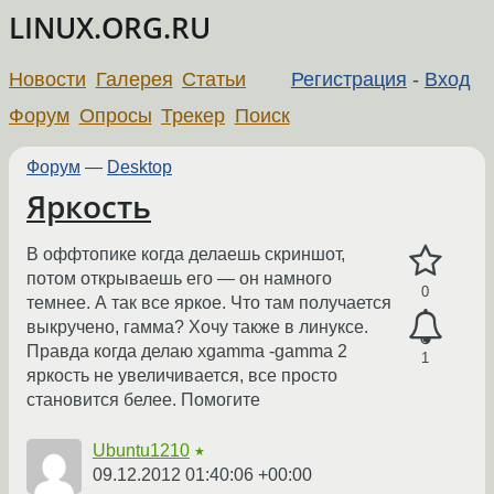
LINUX.ORG.RU
Новости
Галерея
Статьи
Регистрация
-
Вход
Форум
Опросы
Трекер
Поиск
Форум
—
Desktop
Яркость
В оффтопике когда делаешь скриншот,
потом открываешь его — он намного
0
темнее. А так все яркое. Что там получается
выкручено, гамма? Хочу также в линуксе.
Правда когда делаю xgamma -gamma 2
1
яркость не увеличивается, все просто
становится белее. Помогите
Ubuntu1210
★
09.12.2012 01:40:06 +00:00