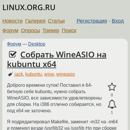
LINUX.ORG.RU
Новости
Галерея
Статьи
Регистрация
-
Вход
Форум
Опросы
Трекер
Поиск
Форум
—
Desktop
Собрать WineASIO на
kubuntu x64
jack
,
kubuntu
,
wine
,
wineasio
Доброго времени суток! Поставил я 64-
битную себе kubuntu, нужно собрать
0
WineASIO, все зависимости удовлетворены
для сборки. На i386 отлично собирается, но
под x64 не заточено.
1
Я подредактировал Makefile, заменит -m32 на -m64
и поменял везде /usr/lib32 на /usr/lib Но при сборке