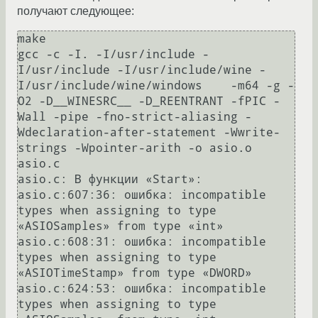
получают следующее:
make

gcc -c -I. -I/usr/include -
I/usr/include -I/usr/include/wine -
I/usr/include/wine/windows    -m64 -g -
O2 -D__WINESRC__ -D_REENTRANT -fPIC -
Wall -pipe -fno-strict-aliasing -
Wdeclaration-after-statement -Wwrite-
strings -Wpointer-arith -o asio.o 
asio.c

asio.c: В функции «Start»:

asio.c:607:36: ошибка: incompatible 
types when assigning to type 
«ASIOSamples» from type «int»

asio.c:608:31: ошибка: incompatible 
types when assigning to type 
«ASIOTimeStamp» from type «DWORD»

asio.c:624:53: ошибка: incompatible 
types when assigning to type 