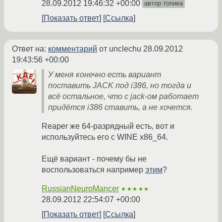
28.09.2012 19:46:32 +00:00
автор топика
Показать ответ
Ссылка
Ответ на:
комментарий
от unclechu
28.09.2012
19:43:56 +00:00
У меня конечно есть вариант
поставить JACK под i386, но тогда и
всё остальное, что с jack-ом работает
придётся i386 ставить, а не хочется.
Reaper же 64-разрядный есть, вот и
используйтесь его с WINE x86_64.
Ещё вариант - почему бы не
воспользоваться например
этим
?
RussianNeuroMancer
★★★★★
28.09.2012 22:54:07 +00:00
Показать ответ
Ссылка