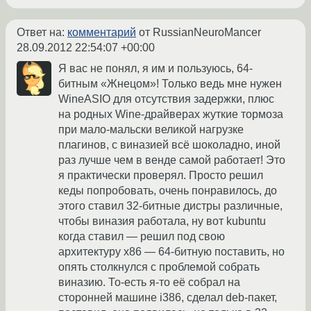
Ответ на:
комментарий
от RussianNeuroMancer
28.09.2012 22:54:07 +00:00
Я вас не понял, я им и пользуюсь, 64-
битным «Жнецом»! Только ведь мне нужен
WineASIO для отсутствия задержки, плюс
на родных Wine-драйверах жуткие тормоза
при мало-мальски великой нагрузке
плагинов, с виназией всё шоколадно, иной
раз лучше чем в венде самой работает! Это
я практически проверял. Просто решил
кеды попробовать, очень понравилось, до
этого ставил 32-битные дистры различные,
чтобы виназия работала, ну вот kubuntu
когда ставил — решил под свою
архитектуру x86 — 64-битную поставить, но
опять столкнулся с проблемой собрать
виназию. То-есть я-то её собрал на
сторонней машине i386, сделал deb-пакет,