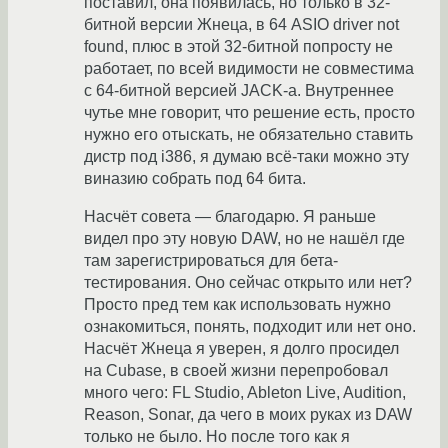
поставил, она появилась, но только в 32-
битной версии Жнеца, в 64 ASIO driver not
found, плюс в этой 32-битной попросту не
работает, по всей видимости не совместима
с 64-битной версией JACK-а. Внутреннее
чутье мне говорит, что решение есть, просто
нужно его отыскать, не обязательно ставить
дистр под i386, я думаю всё-таки можно эту
виназию собрать под 64 бита.
Насчёт совета — благодарю. Я раньше
видел про эту новую DAW, но не нашёл где
там зарегистрироваться для бета-
тестирования. Оно сейчас открыто или нет?
Просто пред тем как использовать нужно
ознакомиться, понять, подходит или нет оно.
Насчёт Жнеца я уверен, я долго просидел
на Cubase, в своей жизни перепробовал
много чего: FL Studio, Ableton Live, Audition,
Reason, Sonar, да чего в моих руках из DAW
только не было. Но после того как я