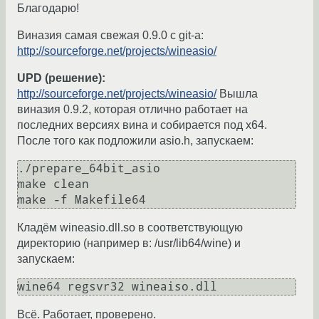
Благодарю!
Виназия самая свежая 0.9.0 с git-а:
http://sourceforge.net/projects/wineasio/
UPD (решение):
http://sourceforge.net/projects/wineasio/
Вышла
виназия 0.9.2, которая отлично работает на
последних версиях вина и собирается под x64.
После того как подложили asio.h, запускаем:
./prepare_64bit_asio

make clean

Кладём wineasio.dll.so в соответствующую
директорию (например в: /usr/lib64/wine) и
запускаем:
Всё. Работает, проверено.