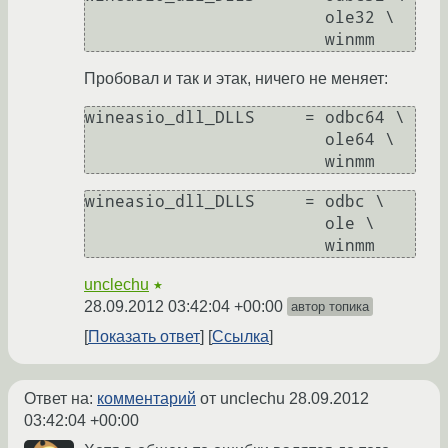
			ole32 \

Пробовал и так и этак, ничего не меняет:
wineasio_dll_DLLS     = odbc64 \

			ole64 \

wineasio_dll_DLLS     = odbc \

			ole \

unclechu
★
28.09.2012 03:42:04 +00:00
автор топика
Показать ответ
Ссылка
Ответ на:
комментарий
от unclechu
28.09.2012
03:42:04 +00:00