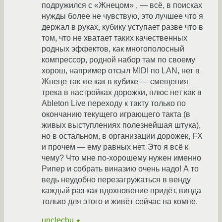
подружился с «Жнецом» , — всё, в поисках
нужды более не чувствую, это лучшее что я
держал в руках, кубику уступает разве что в
том, что не хватает таких качественных
родных эффектов, как многополосный
компрессор, родной набор там по своему
хорош, например отсыл MIDI по LAN, нет в
Жнеце так же как в кубике — смещения
трека в настройках дорожки, плюс нет как в
Ableton Live переходу к такту только по
окончанию текущего играющего такта (в
живых выступлениях полезнейшая штука),
но в остальном, в организации дорожек, FX
и прочем — ему равных нет. Это я всё к
чему? Что мне по-хорошему нужен именно
Рипер и собрать виназию очень надо! А то
ведь неудобно перезагружаться в венду
каждый раз как вдохновение придёт, винда
только для этого и живёт сейчас на компе.
unclechu
★