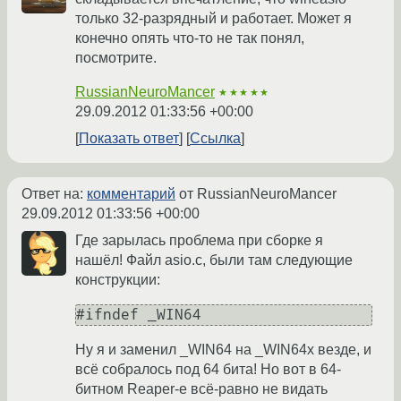
только 32-разрядный и работает. Может я
конечно опять что-то не так понял,
посмотрите.
RussianNeuroMancer
★★★★★
29.09.2012 01:33:56 +00:00
Показать ответ
Ссылка
Ответ на:
комментарий
от RussianNeuroMancer
29.09.2012 01:33:56 +00:00
Где зарылась проблема при сборке я
нашёл! Файл asio.c, были там следующие
конструкции:
Ну я и заменил _WIN64 на _WIN64x везде, и
всё собралось под 64 бита! Но вот в 64-
битном Reaper-е всё-равно не видать