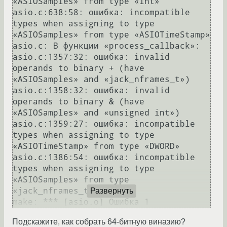
«ASIOSamples» from type «int»

asio.c:638:58: ошибка: incompatible 
types when assigning to type 
«ASIOSamples» from type «ASIOTimeStamp»

asio.c: В функции «process_callback»:

asio.c:1357:32: ошибка: invalid 
operands to binary + (have 
«ASIOSamples» and «jack_nframes_t»)

asio.c:1358:32: ошибка: invalid 
operands to binary & (have 
«ASIOSamples» and «unsigned int»)

asio.c:1359:27: ошибка: incompatible 
types when assigning to type 
«ASIOTimeStamp» from type «DWORD»

asio.c:1386:54: ошибка: incompatible 
types when assigning to type 
«ASIOSamples» from type 
«jack_nframes_t»

Развернуть
Подскажите, как собрать 64-битную виназию?