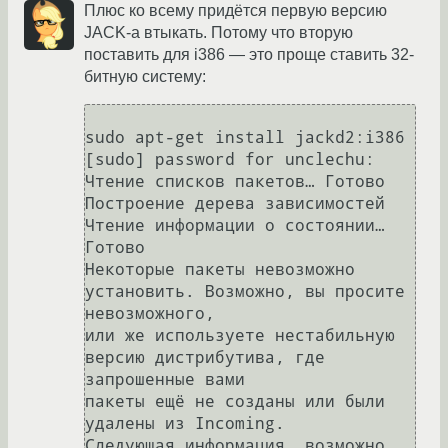
Плюс ко всему придётся первую версию
JACK-а втыкать. Потому что вторую
поставить для i386 — это проще ставить 32-
битную систему:
sudo apt-get install jackd2:i386

[sudo] password for unclechu: 

Чтение списков пакетов… Готово

Построение дерева зависимостей       

Чтение информации о состоянии… 
Готово

Некоторые пакеты невозможно 
установить. Возможно, вы просите 
невозможного,

или же используете нестабильную 
версию дистрибутива, где 
запрошенные вами

пакеты ещё не созданы или были 
удалены из Incoming.

Следующая информация, возможно, 