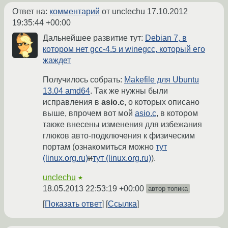
Ответ на:
комментарий
от unclechu
17.10.2012
19:35:44 +00:00
Дальнейшее развитие тут:
Debian 7, в
котором нет gcc-4.5 и winegcc, который его
жаждет
Получилось собрать:
Makefile для Ubuntu
13.04 amd64
. Так же нужны были
исправления в
asio.c
, о которых описано
выше, впрочем вот мой
asio.c
, в котором
также внесены изменения для избежания
глюков авто-подключения к физическим
портам (ознакомиться можно
тут
(linux.org.ru)
и
тут (linux.org.ru)
).
unclechu
★
18.05.2013 22:53:19 +00:00
автор топика
Показать ответ
Ссылка