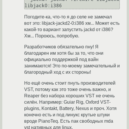
Погодите-ка, что-то я до селе не замечал
вот это: libjack-jackd2-0:i386 хм... Может есть
какой-то вариант запустить jackd от i386?
Хм... Пороюсь, попробую.
Разработчиков обязательно пну! Я
благодарен им хотя бы за то, что они
официально поддержкой под вайн
занимаются! Это по-моему замечательный и
благородный ход с их стороны!
Но ещё очень стоит пнуть производителей
VST, потому как это тоже очень важно, и
Reaper без набора хороших VST не очень
силён. Например: Guiar Rig, Oxford VST-
plugins, Kontakt, Battery, Nexus и проч. Хотя
конечно есть и под линукс крутые штуки
вроде PianoTeq. Есть пак свободных mda
vst нативных для linux.