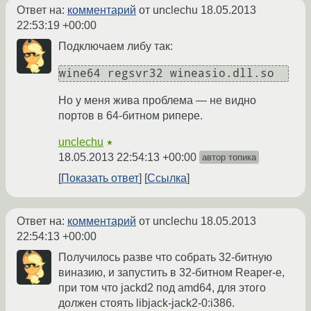
Ответ на:
комментарий
от unclechu
18.05.2013
22:53:19 +00:00
Подключаем либу так:
Но у меня жива проблема — не видно
портов в 64-битном рипере.
unclechu
★
18.05.2013 22:54:13 +00:00
автор топика
Показать ответ
Ссылка
Ответ на:
комментарий
от unclechu
18.05.2013
22:54:13 +00:00
Получилось разве что собрать 32-битную
виназию, и запустить в 32-битном Reaper-е,
при том что jackd2 под amd64, для этого
должен стоять libjack-jack2-0:i386.