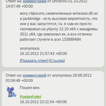
Ответ на:
комментарий
от unclechu
01.10.2012
14:07:48 +00:00
могу сбросить скомпиленные wineasio.dll.so
и jackbridge - есть высокая вероятность, что
они у вас запустятся, т.к. я сам их просто
скопировал на убунту 12.10 x64 с мандривы
2011 x64, где компилил их, и все отлично
работает стучите в асю 133888484
anonymous
16.10.2012 21:57:43 +00:00
Показать ответ
Ссылка
Ответ на:
комментарий
от anonymous
29.09.2012
01:04:46 +00:00
Пошел вон.
PaxtonFettel
16.10.2012 22:11:54 +00:00