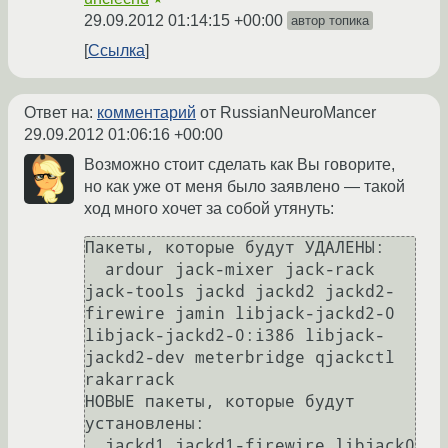
29.09.2012 01:14:15 +00:00
автор топика
Ссылка
Ответ на:
комментарий
от RussianNeuroMancer
29.09.2012 01:06:16 +00:00
Возможно стоит сделать как Вы говорите,
но как уже от меня было заявлено — такой
ход много хочет за собой утянуть:
Пакеты, которые будут УДАЛЕНЫ:

  ardour jack-mixer jack-rack 
jack-tools jackd jackd2 jackd2-
firewire jamin libjack-jackd2-0 
libjack-jackd2-0:i386 libjack-
jackd2-dev meterbridge qjackctl 
rakarrack

НОВЫЕ пакеты, которые будут 
установлены:

  jackd1 jackd1-firewire libjack0 