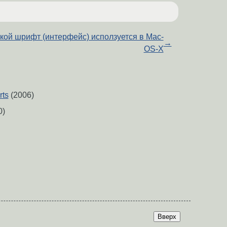
кой шрифт (интерфейс) исползуется в Mac-
→
OS-X
rts
(2006)
0)
Вверх