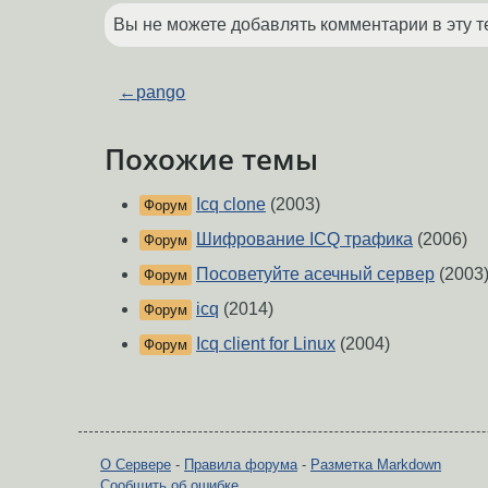
Вы не можете добавлять комментарии в эту т
←
pango
Похожие темы
Icq clone
(2003)
Форум
Шифрование ICQ трафика
(2006)
Форум
Посоветуйте асечный сервер
(2003
Форум
icq
(2014)
Форум
Icq client for Linux
(2004)
Форум
О Сервере
-
Правила форума
-
Разметка Markdown
Сообщить об ошибке