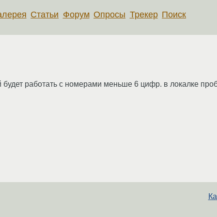
алерея
Статьи
Форум
Опросы
Трекер
Поиск
 будет работать с номерами меньше 6 цифр. в локалке проб
Ка