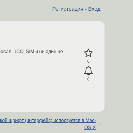
Регистрация
-
Вход
овал LICQ, SIM и ни один не
0
0
кой шрифт (интерфейс) исползуется в Mac-
→
OS-X