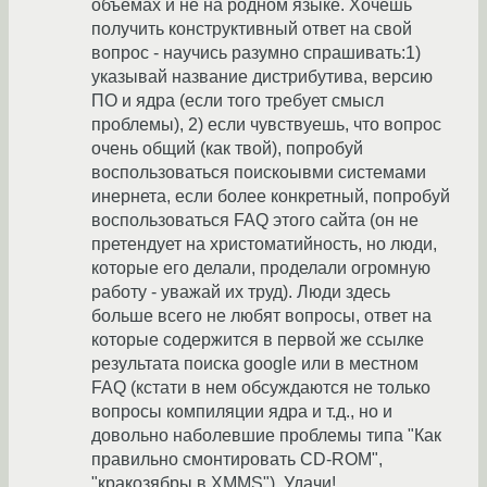
объемах и не на родном языке. Хочешь
получить конструктивный ответ на свой
вопрос - научись разумно спрашивать:1)
указывай название дистрибутива, версию
ПО и ядра (если того требует смысл
проблемы), 2) если чувствуешь, что вопрос
очень общий (как твой), попробуй
воспользоваться поискоывми системами
инернета, если более конкретный, попробуй
воспользоваться FAQ этого сайта (он не
претендует на христоматийность, но люди,
которые его делали, проделали огромную
работу - уважай их труд). Люди здесь
больше всего не любят вопросы, ответ на
которые содержится в первой же ссылке
результата поиска google или в местном
FAQ (кстати в нем обсуждаются не только
вопросы компиляции ядра и т.д., но и
довольно наболевшие проблемы типа "Как
правильно смонтировать CD-ROM",
"кракозябры в XMMS"). Удачи!