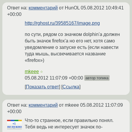
Ответ на:
комментарий
от HunOL
05.08.2012 10:49:41
+00:00
http://rghost.ru/39585167/image.png
по сути, рядом со значком dolphin'a должен
быть значок firefox'a но его нет, хотя само
уведомление о запуске есть (если навести
туда мышь, высвечивается название
«firefox»)
mkeee
☆
05.08.2012 11:07:09 +00:00
автор топика
Показать ответ
Ссылка
Ответ на:
комментарий
от mkeee
05.08.2012 11:07:09
+00:00
Что-то странное, если правильно понял.
Тебя ведь не интересует значок по-