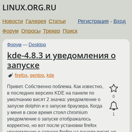
LINUX.ORG.RU
Новости
Галерея
Статьи
Регистрация
-
Вход
Форум
Опросы
Трекер
Поиск
Форум
—
Desktop
kde-4.8.3 и уведомления о
запуске
firefox
,
gentoo
,
kde
Привет. Собственно поблема. Как известно,
в последних версиях KDE на панели по
0
умолчанию висят 2 значка: уведомление о
запуске dolphin и о запуске браузера. Когда
у меня в свое время стоял chromium
1
уведомление о запуске отображалось
корректно, но вот после установки firefox
уведомление о запуске firefox на панели висит, но