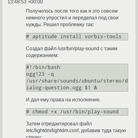
13:48:53 +00:00
Получилось после того как я это совсем
немного упростил и переделал под свои
нужды. Решил проблемку так:
# aptitude install vorbis-tools
Создал файл /usr/bin/play-sound с таким
содержанием:
#!/bin/bash

ogg123 -q 
/usr/share/sounds/ubuntu/stereo/d
ialog-question.ogg $1 &
И дал ему права на исполнение.
# chmod +x /usr/bin/play-sound
Затем отредактировал файл
/etc/lightdm/lightdm.conf, добавив туда такую
строку: