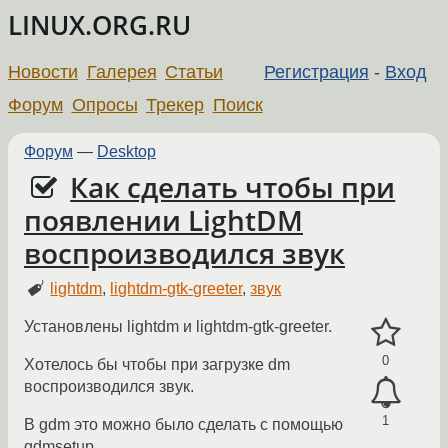
LINUX.ORG.RU
Новости
Галерея
Статьи
Регистрация
-
Вход
Форум
Опросы
Трекер
Поиск
Форум
—
Desktop
Как сделать чтобы при
появлении LightDM
воспроизводился звук
lightdm
,
lightdm-gtk-greeter
,
звук
Установлены lightdm и lightdm-gtk-greeter.
0
Хотелось бы чтобы при загрузке dm
воспроизводился звук.
1
В gdm это можно было сделать с помощью
gdmsetup.