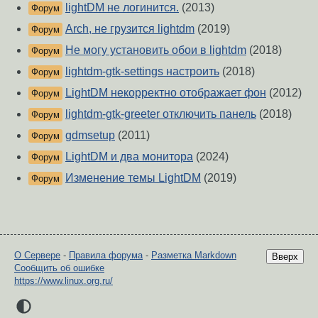
lightDM не логинится.
(2013)
Форум
Arch, не грузится lightdm
(2019)
Форум
Не могу установить обои в lightdm
(2018)
Форум
lightdm-gtk-settings настроить
(2018)
Форум
LightDM некорректно отображает фон
(2012)
Форум
lightdm-gtk-greeter отключить панель
(2018)
Форум
gdmsetup
(2011)
Форум
LightDM и два монитора
(2024)
Форум
Изменение темы LightDM
(2019)
Форум
О Сервере
-
Правила форума
-
Разметка Markdown
Вверх
Сообщить об ошибке
https://www.linux.org.ru/