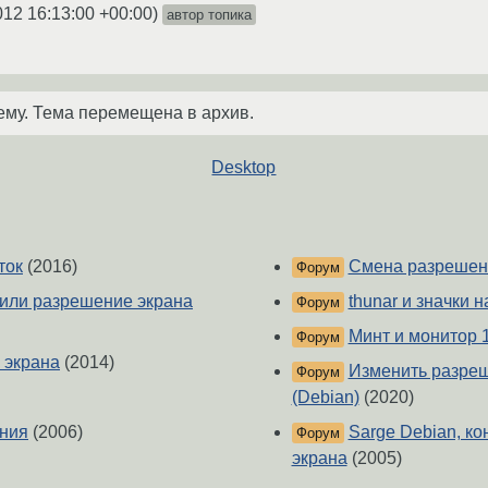
012 16:13:00 +00:00
)
автор топика
ему. Тема перемещена в архив.
Desktop
ток
(2016)
Смена разрешен
Форум
 или разрешение экрана
thunar и значки 
Форум
Минт и монитор 
Форум
 экрана
(2014)
Изменить разреш
Форум
(Debian)
(2020)
ения
(2006)
Sarge Debian, к
Форум
экрана
(2005)