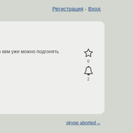
Регистрация
-
Вход
в квм уже можно подгонять
0
2
skype aborted
→