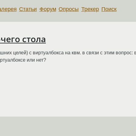
алерея
Статьи
Форум
Опросы
Трекер
Поиск
чего стола
их целей) с виртуалбокса на квм. в связи с этим вопрос: 
ртуалбоксе или нет?