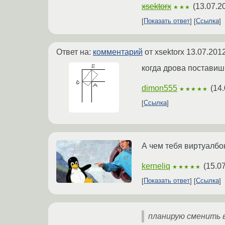
xsektorx
(
13.07.2
★★★
Показать ответ
Ссылка
Ответ на:
комментарий
от xsektorx
13.07.2012
когда дрова поставиш
dimon555
(
14.
★★★★★
Ссылка
А чем тебя виртуалбо
kerneliq
(
15.0
★★★★★
Показать ответ
Ссылка
планирую сменить в