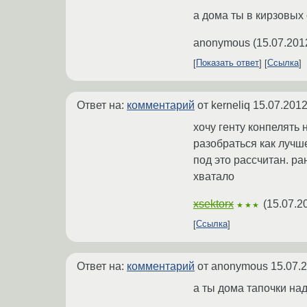
а дома ты в кирзовых
anonymous
(
15.07.201
Показать ответ
Ссылка
Ответ на:
комментарий
от kerneliq
15.07.2012
хочу генту конпелять
разобраться как лучш
под это рассчитан. р
хватало
xsektorx
(
15.07.2
★★★
Ссылка
Ответ на:
комментарий
от anonymous
15.07.
а ты дома тапочки на