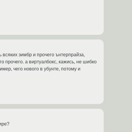
ь всяких зимбр и прочего ънтерпрайза,
о прочего. а виртуалбокс, кажись, не шибко
мер, чего нового в убунте, потому и
тире?