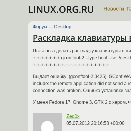
LINUX.ORG.RU
Новости
Г
Форум
—
Desktop
Раскладка клавиатуры 
Пытаюсь сделать раскладку клавиатуры в виде 
+-+-+-+-+-+-+ gconftool-2 --type bool --set /de
+-+-+-+-+-+-+-+-+-+-+-+-+-+-+-+-+-+-+
Выдает ошибку: (gconftool-2:3425): GConf-WARN
include: the remote application did not send a r
connection was broken. Ошибка установки з
У меня Fedora 17, Gnome 3, GTK 2 с хером, 
Zed0x
05.07.2012 20:16:58 +00:00