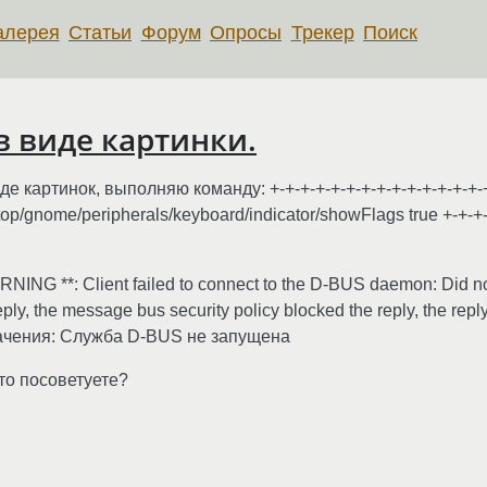
алерея
Статьи
Форум
Опросы
Трекер
Поиск
в виде картинки.
картинок, выполняю команду: +-+-+-+-+-+-+-+-+-+-+-+-+-+-+-+
sktop/gnome/peripherals/keyboard/indicator/showFlags true +-+-+-
ING **: Client failed to connect to the D-BUS daemon: Did not
eply, the message bus security policy blocked the reply, the repl
начения: Служба D-BUS не запущена
что посоветуете?