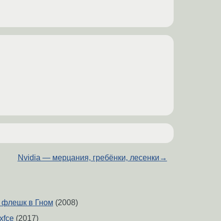
Nvidia — мерцания, гребёнки, лесенки
→
 флешк в Гном
(2008)
xfce
(2017)