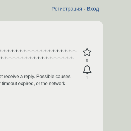
Регистрация
-
Вход
-+-+-+-+-+-+-+-+-+-+-+-+-+-+-+-+-+-
+-+-+-+-+-+-+-+-+-+-+-+-+-+-+-+-+-+-
0
 receive a reply. Possible causes
1
y timeout expired, or the network