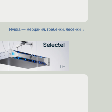
Nvidia — мерцания, гребёнки, лесенки
→