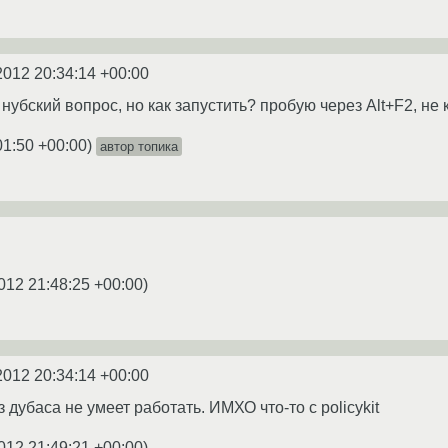
2012 20:34:14 +00:00
бский вопрос, но как запустить? пробую через Alt+F2, не к
01:50 +00:00
)
автор топика
012 21:48:25 +00:00
)
2012 20:34:14 +00:00
з дубаса не умеет работать. ИМХО что-то с policykit
012 21:49:21 +00:00
)