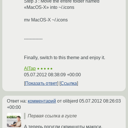
Step 3 : Move the entire folder named
«MacOS-X» into ~/.icons
mv MacOS-X ~/.icons
-------------
Finally, switch to this theme and enjoy it.
AITap
★★★★★
05.07.2012 08:38:09 +00:00
Показать ответ
Ссылка
Ответ на:
комментарий
от olibjerd
05.07.2012 08:26:03
+00:00
Первая ссылка в гугле
А теперь погугли скриншоты макоси.