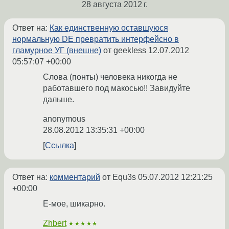
28 августа 2012 г.
Ответ на:
Как единственную оставшуюся
нормальную DE превратить интерфейсно в
гламурное УГ (внешне)
от geekless
12.07.2012
05:57:07 +00:00
Слова (понты) человека никогда не
работавшего под макосью!! Завидуйте
дальше.
anonymous
28.08.2012 13:35:31 +00:00
Ссылка
Ответ на:
комментарий
от Equ3s
05.07.2012 12:21:25
+00:00
Е-мое, шикарно.
Zhbert
★★★★★