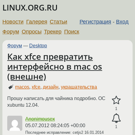
LINUX.ORG.RU
Новости
Галерея
Статьи
Регистрация
-
Вход
Форум
Опросы
Трекер
Поиск
Форум
—
Desktop
Как xfce превратить
интерфейсно в mac os
(внешне)
macos
,
xfce
,
дизайн
,
украшательства
Прошу написать для чайника подробно. ОС
хubuntu 12.04.
1
Anonimousex
05.07.2012 08:24:05 +00:00
1
Последнее исправление: cetjs2
16.01.2014