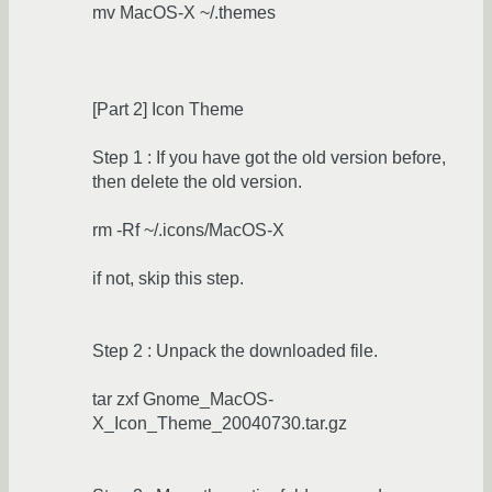
mv MacOS-X ~/.themes
[Part 2] Icon Theme
Step 1 : If you have got the old version before,
then delete the old version.
rm -Rf ~/.icons/MacOS-X
if not, skip this step.
Step 2 : Unpack the downloaded file.
tar zxf Gnome_MacOS-
X_Icon_Theme_20040730.tar.gz