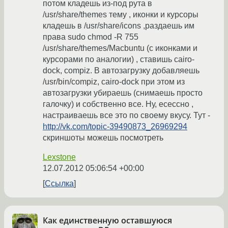
потом кладешь из-под рута в
/usr/share/themes тему , иконки и курсоры
кладешь в /usr/share/icons ,раздаешь им
права sudo chmod -R 755
/usr/share/themes/Macbuntu (с иконками и
курсорами по аналогии) , ставишь cairo-
dock, compiz. В автозагрузку добавляешь
/usr/bin/compiz, cairo-dock при этом из
автозагрузки убираешь (снимаешь просто
галочку) и собственно все. Ну, есессно ,
настраиваешь все это по своему вкусу. Тут -
http://vk.com/topic-39490873_26969294
скриншоты можешь посмотреть
Lexstone
12.07.2012 05:06:54 +00:00
Ссылка
Как единственную оставшуюся