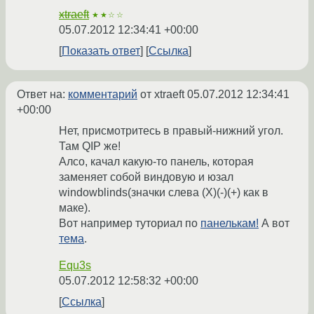
xtraeft
★★☆☆
05.07.2012 12:34:41 +00:00
Показать ответ
Ссылка
Ответ на:
комментарий
от xtraeft
05.07.2012 12:34:41
+00:00
Нет, присмотритесь в правый-нижний угол.
Там QIP же!
Алсо, качал какую-то панель, которая
заменяет собой виндовую и юзал
windowblinds(значки слева (X)(-)(+) как в
маке).
Вот например туториал по
панелькам!
А вот
тема
.
Equ3s
05.07.2012 12:58:32 +00:00
Ссылка