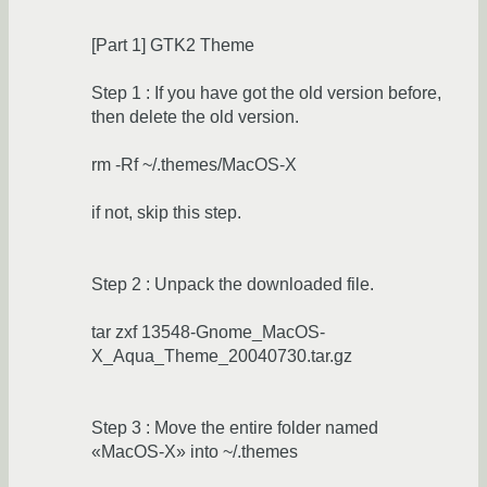
[Part 1] GTK2 Theme
Step 1 : If you have got the old version before,
then delete the old version.
rm -Rf ~/.themes/MacOS-X
if not, skip this step.
Step 2 : Unpack the downloaded file.
tar zxf 13548-Gnome_MacOS-
X_Aqua_Theme_20040730.tar.gz
Step 3 : Move the entire folder named
«MacOS-X» into ~/.themes