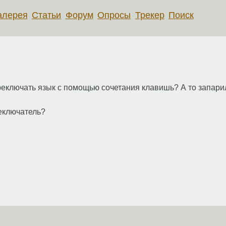
алерея
Статьи
Форум
Опросы
Трекер
Поиск
реключать язык с помощью сочетания клавишь? А то запар
еключатель?