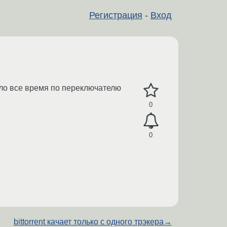
Регистрация
-
Вход
ило все время по переключателю
0
0
bittorrent качает только с одного трэкера
→