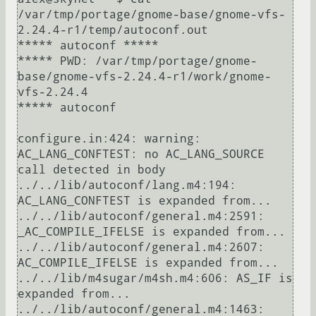
/var/tmp/portage/gnome-base/gnome-vfs-
2.24.4-r1/temp/autoconf.out 

***** autoconf *****

***** PWD: /var/tmp/portage/gnome-
base/gnome-vfs-2.24.4-r1/work/gnome-
vfs-2.24.4

***** autoconf

configure.in:424: warning: 
AC_LANG_CONFTEST: no AC_LANG_SOURCE 
call detected in body

../../lib/autoconf/lang.m4:194: 
AC_LANG_CONFTEST is expanded from...

../../lib/autoconf/general.m4:2591: 
_AC_COMPILE_IFELSE is expanded from...

../../lib/autoconf/general.m4:2607: 
AC_COMPILE_IFELSE is expanded from...

../../lib/m4sugar/m4sh.m4:606: AS_IF is 
expanded from...

../../lib/autoconf/general.m4:1463: 