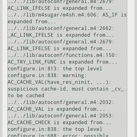
../../lib/autoconf/general.m4:2679: 
AC_LINK_IFELSE is expanded from...

../../lib/m4sugar/m4sh.m4:606: AS_IF is 
expanded from...

../../lib/autoconf/general.m4:2662: 
_AC_LINK_IFELSE is expanded from...

../../lib/autoconf/general.m4:2679: 
AC_LINK_IFELSE is expanded from...

../../lib/autoconf/functions.m4:150: 
AC_TRY_LINK_FUNC is expanded from...

configure.in:813: the top level

configure.in:838: warning: 
AC_CACHE_VAL(have_res_ninit, ...): 
suspicious cache-id, must contain _cv_ 
to be cached

../../lib/autoconf/general.m4:2032: 
AC_CACHE_VAL is expanded from...

../../lib/autoconf/general.m4:2053: 
AC_CACHE_CHECK is expanded from...

configure.in:838: the top level

configure.in:688: error: possibly 