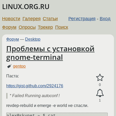
LINUX.ORG.RU
Новости
Галерея
Статьи
Регистрация
-
Вход
Форум
Опросы
Трекер
Поиск
Форум
—
Desktop
Проблемы с установкой
gnome-terminal
gentoo
Паста:
0
https://gist.github.com/2924176
* Failed Running autoconf !
1
revdep-rebuild и emerge -e world не спасли.
alex@skynet ~ $ cat 