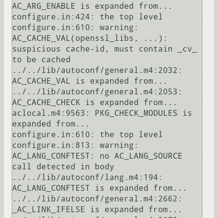
AC_ARG_ENABLE is expanded from...

configure.in:424: the top level

configure.in:610: warning: 
AC_CACHE_VAL(openssl_libs, ...): 
suspicious cache-id, must contain _cv_ 
to be cached

../../lib/autoconf/general.m4:2032: 
AC_CACHE_VAL is expanded from...

../../lib/autoconf/general.m4:2053: 
AC_CACHE_CHECK is expanded from...

aclocal.m4:9563: PKG_CHECK_MODULES is 
expanded from...

configure.in:610: the top level

configure.in:813: warning: 
AC_LANG_CONFTEST: no AC_LANG_SOURCE 
call detected in body

../../lib/autoconf/lang.m4:194: 
AC_LANG_CONFTEST is expanded from...

../../lib/autoconf/general.m4:2662: 
_AC_LINK_IFELSE is expanded from...
