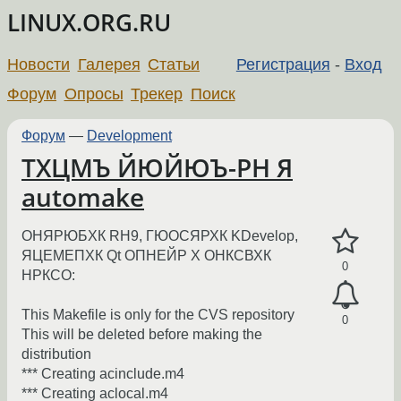
LINUX.ORG.RU
Новости
Галерея
Статьи
Регистрация
-
Вход
Форум
Опросы
Трекер
Поиск
Форум
—
Development
ТХЦМЪ ЙЮЙЮЪ-РН Я
automake
ОНЯРЮБХК RH9, ГЮОСЯРХК KDevelop,
ЯЦЕМЕПХК Qt ОПНЕЙР Х ОНКСВХК
0
НРКСО:
This Makefile is only for the CVS repository
0
This will be deleted before making the
distribution
*** Creating acinclude.m4
*** Creating aclocal.m4