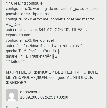
*** Creating configure
configure.in:26: warning: do not use m4_patsubst: use
patsubst or m4_bpatsubst
configure.in:63: error: m4_popdef: undefined macro:
AC_Dest
autoconf/status.m4:844: AC_CONFIG_FILES is
expanded from...
configure.in:63: the top level
autom4te: /usr/bin/m4 failed with exit status: 1
gmake[1]: *** [cvs] пяп?п+п╨п╟ 1
gmake: *** [all] пяп?п+п╨п╟ 2
*** failed ***
МХЙРН МЕ ОНДЯЙЮФЕР, ВЕЦН ЩРНИ ГЮПЮГЕ
МЕ УБЮРЮЕР? ДЮФЕ configure МЕ ЯНГДЮЕР,
ЖБНКЮВЭ
anonymous
16.09.2003 07:52:51 +00:00
Ссылка