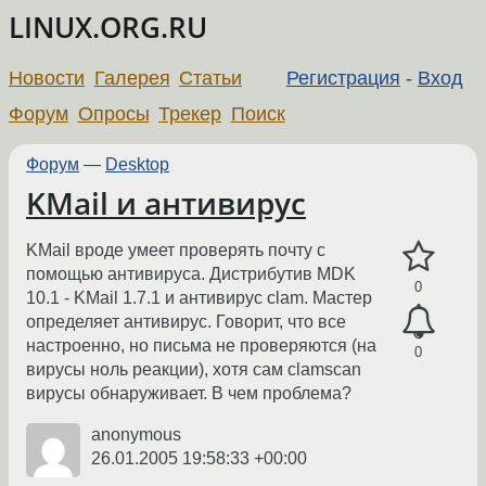
LINUX.ORG.RU
Новости
Галерея
Статьи
Регистрация
-
Вход
Форум
Опросы
Трекер
Поиск
Форум
—
Desktop
KMail и антивирус
KMail вроде умеет проверять почту с
помощью антивируса. Дистрибутив MDK
0
10.1 - KMail 1.7.1 и антивирус clam. Мастер
определяет антивирус. Говорит, что все
настроенно, но письма не проверяются (на
0
вирусы ноль реакции), хотя сам clamscan
вирусы обнаруживает. В чем проблема?
anonymous
26.01.2005 19:58:33 +00:00