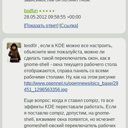
bsdfun
★★★★★
28.05.2012 09:58:55 +00:00
Показать ответ
Ссылка
teod0r , если в KDE можно все настроить,
объясните мне пожалуйста, можно ли
сделать такой переключатель окон, как в
gnome-shell - окна текущего рабочего стола
отображаются, справа панель со всеми
рабочими столами. Ну, как на этом рисунке
http://www.opennet.ru/opennews/pics_base/29
451_1296563356.jpg
Еще вопрос: когда я ставил compiz, то все
эффекты KDE переставали работать. Если
я поставлю compiz, допустим, на gnome-
shell, вязкимие окна появятся, но исчезнет
gnomeshell-овский переключатель рабочих