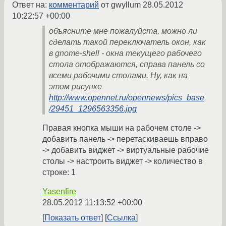
Ответ на:
комментарий
от gwyllum
28.05.2012
10:22:57 +00:00
объясните мне пожалуйста, можно ли
сделать такой переключатель окон, как
в gnome-shell - окна текущего рабочего
стола отображаются, справа панель со
всеми рабочими столами. Ну, как на
этом рисунке
http://www.opennet.ru/opennews/pics_base
/29451_1296563356.jpg
Правая кнопка мыши на рабочем столе ->
добавить панель -> перетаскиваешь вправо
-> добавить виджет -> виртуальные рабочие
столы -> настроить виджет -> количество в
строке: 1
Yasenfire
28.05.2012 11:13:52 +00:00
Показать ответ
Ссылка