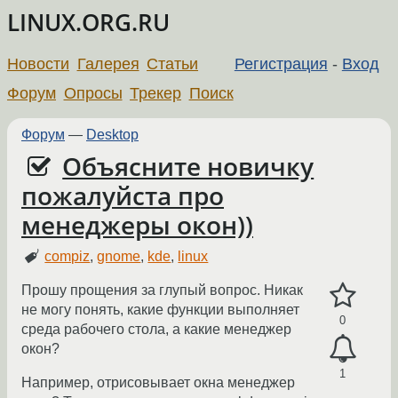
LINUX.ORG.RU
Новости
Галерея
Статьи
Регистрация
-
Вход
Форум
Опросы
Трекер
Поиск
Форум
—
Desktop
Объясните новичку
пожалуйста про
менеджеры окон))
compiz
,
gnome
,
kde
,
linux
Прошу прощения за глупый вопрос. Никак
не могу понять, какие функции выполняет
0
среда рабочего стола, а какие менеджер
окон?
1
Например, отрисовывает окна менеджер