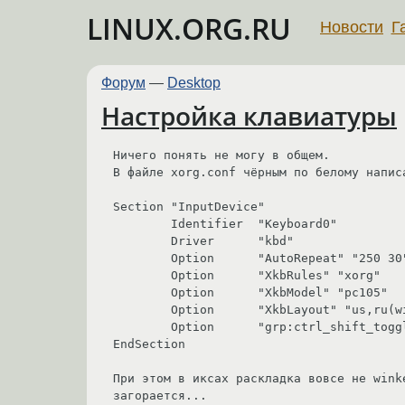
LINUX.ORG.RU
Новости
Г
Форум
—
Desktop
Настройка клавиатуры
Ничего понять не могу в общем. 

В файле xorg.conf чёрным по белому написа
Section "InputDevice"

        Identifier  "Keyboard0"

        Driver      "kbd"

        Option      "AutoRepeat" "250 30"

        Option      "XkbRules" "xorg"

        Option      "XkbModel" "pc105"

        Option      "XkbLayout" "us,ru(winkeys)"

        Option      "grp:ctrl_shift_toggle,grp_led:scroll"

EndSection

При этом в иксах раскладка вовсе не wink
загорается...
