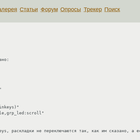
алерея
Статьи
Форум
Опросы
Трекер
Поиск
но:

eys, раскладки не переключаются так, как им сказано, а ес