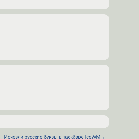
Исчезли русские буквы в таскбаре IceWM
→