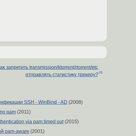
ак запретить transmission/ktorrent/rtorrent/etc
→
отправлять статистику трекеру?
ификации SSH - WinBind - AD
(2008)
 по pam
(2011)
thentication via pam timed out
(2015)
ый pam-aware
(2001)