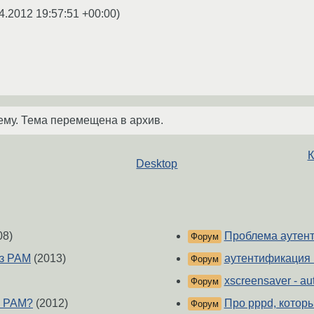
4.2012 19:57:51 +00:00
)
ему. Тема перемещена в архив.
К
Desktop
08)
Проблема аутент
Форум
ез PAM
(2013)
аутентификация
Форум
xscreensaver - au
Форум
в PAM?
(2012)
Про pppd, котор
Форум