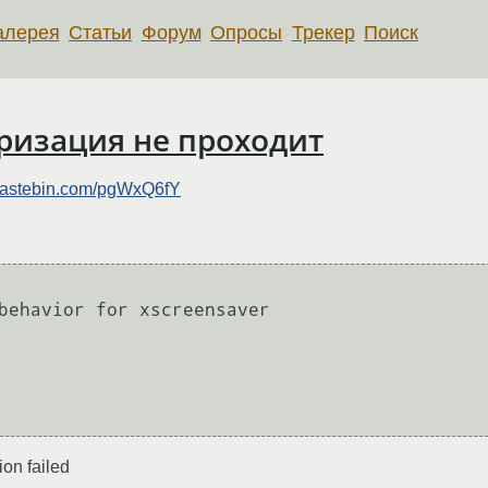
алерея
Статьи
Форум
Опросы
Трекер
Поиск
оризация не проходит
/pastebin.com/pgWxQ6fY
behavior for xscreensaver

on failed