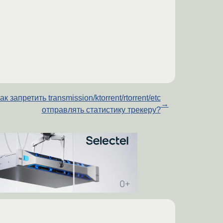
ак запретить transmission/ktorrent/rtorrent/etc
→
отправлять статистику трекеру?