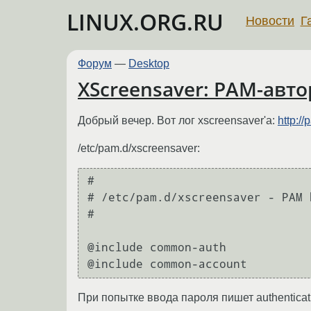
LINUX.ORG.RU
Новости
Г
Форум
—
Desktop
XScreensaver: PAM-авт
Добрый вечер. Вот лог xscreensaver'a:
http:/
/etc/pam.d/xscreensaver:
#

# /etc/pam.d/xscreensaver - PAM 
#

@include common-auth

При попытке ввода пароля пишет authenticati