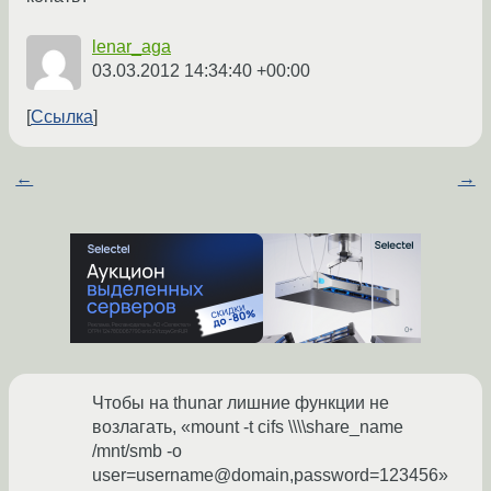
lenar_aga
03.03.2012 14:34:40 +00:00
Ссылка
←
→
Чтобы на thunar лишние функции не
возлагать, «mount -t cifs \\\\share_name
/mnt/smb -o
user=username@domain,password=123456»