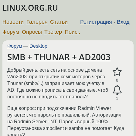
LINUX.ORG.RU
Новости
Галерея
Статьи
Регистрация
-
Вход
Форум
Опросы
Трекер
Поиск
Форум
—
Desktop
SMB + THUNAR + AD2003
Добрый день. есть сеть на основе домена
Win2003. при открытии компьютеров через
0
Thunar (smb://...) запрашивает мою учетку в
AD. Где можно прописать свои данные, чтоб
постоянно не вводить этот пароль?
1
Еще вопрос: при подключении Radmin Viewer
ругается, что пароль не правильный. Авторизация
на Radmin Server - NT. Пароль верный 100%.
Переустановка smbclient и samba не помогает. Куда
копать?