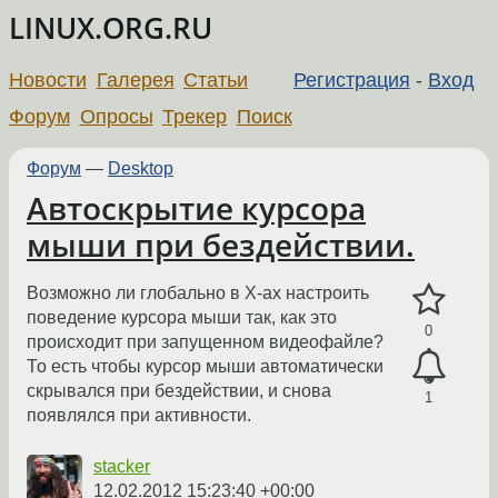
LINUX.ORG.RU
Новости
Галерея
Статьи
Регистрация
-
Вход
Форум
Опросы
Трекер
Поиск
Форум
—
Desktop
Автоскрытие курсора
мыши при бездействии.
Возможно ли глобально в X-ах настроить
поведение курсора мыши так, как это
0
происходит при запущенном видеофайле?
То есть чтобы курсор мыши автоматически
скрывался при бездействии, и снова
1
появлялся при активности.
stacker
12.02.2012 15:23:40 +00:00