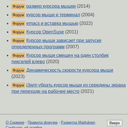
размер курсора мышки
(2014)
Форум
курсор мыши и терминал
(2004)
Форум
emacs и вставка мышью
(2022)
Форум
Курсор OpenSuse
(2011)
Форум
Курсор мыши зависает при запуске
Форум
определенных программ
(2007)
Курсор мыши смещен на один столбик
Форум
пикселей влево
(2020)
Динамическость скорости курсора мыши
Форум
(2023)
i3wm убрать курсор мыши из середины экрана
Форум
при переходе на рабочее место
(2021)
О Сервере
-
Правила форума
-
Разметка Markdown
Вверх
Сообщить об ошибке