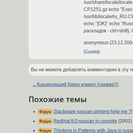
/usr/share/locale/loca
CP1251.gz echo "Execut
/usr/lib/locale/ru_RU.
echo "[OK]" echo "Rus
раскладок - ctrl+shif
anonymous
(
23.12.200
Ссылка
Вы не можете добавлять комментарии в эту т
←
Кэширующий News клиент (сервер?)
Похожие темы
Slackware russian printing help me ?!
Форум
RedHat 8.0 russian in console
(2002)
Форум
Thinking in Patterns with Java in russi
Форум