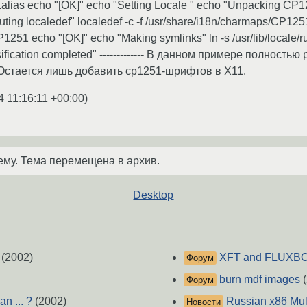
le.alias echo "[OK]" echo "Setting Locale " echo "Unpacking CP1
ing localedef" localedef -c -f /usr/share/i18n/charmaps/CP1251
CP1251 echo "[OK]" echo "Making symlinks" ln -s /usr/lib/local
sification completed" ------------- В данном примере полнос
t). Остается лишь добавить cp1251-шрифтов в X11.
4 11:16:11 +00:00
)
ему. Тема перемещена в архив.
Desktop
(2002)
XFT and FLUXBOX
Форум
burn mdf images
(
Форум
an ... ?
(2002)
Russian x86 Mul
Новости