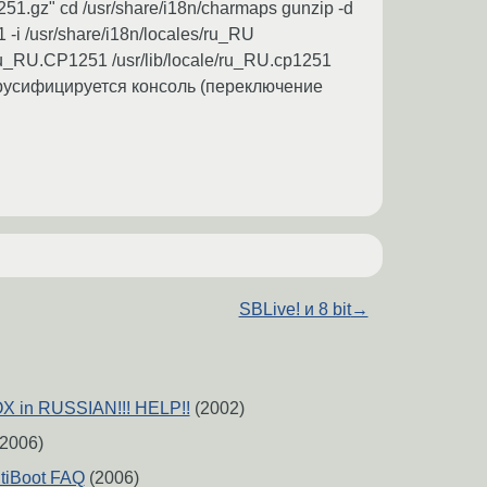
251.gz" cd /usr/share/i18n/charmaps gunzip -d
 -i /usr/share/i18n/locales/ru_RU
e/ru_RU.CP1251 /usr/lib/locale/ru_RU.cp1251
тью русифицируется консоль (переключение
SBLive! и 8 bit
→
 in RUSSIAN!!! HELP!!
(2002)
2006)
tiBoot FAQ
(2006)