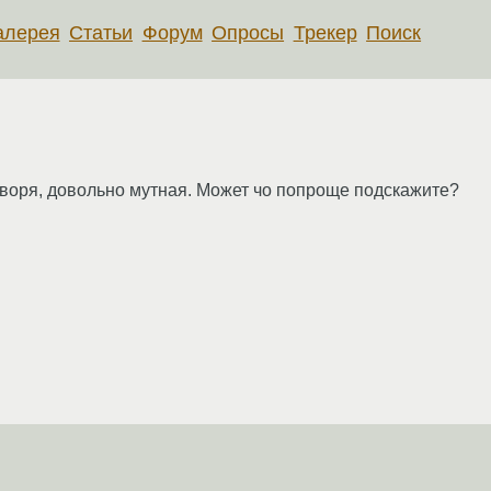
алерея
Статьи
Форум
Опросы
Трекер
Поиск
говоря, довольно мутная. Может чо попроще подскажите?