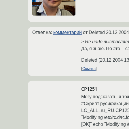
Ответ на:
комментарий
от Deleted
20.12.2004
> Не надо выставлять
Да, я знаю. Но это -- 
Deleted
(
20.12.2004 13
Ссылка
CP1251
Могу подсказать, я т
#Скрипт русификации дл
LC_ALL=ru_RU.CP1251" >
"Modifying /etc/rc.d/rc.
[OK]" echo "Modifying /u