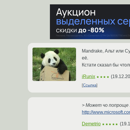
Mandrake, Альт или Су
её.
Кстати сказал бы что
iRunix
(
19.12.2
★★★★
Ссылка
> Может чо попроще
http://www.microsoft.c
Demetrio
(
19.
★★★★★