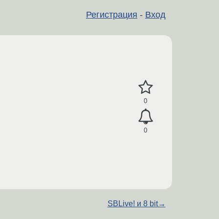
Регистрация
-
Вход
0
0
SBLive! и 8 bit
→