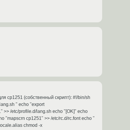
я cp1251 (собственный скрипт): #!/bin/sh
ang.sh " echo "export
>> /etc/profile.d/lang.sh echo "[OK]" echo
cho "mapscrn cp1251" >> /etc/rc.d/rc.font echo "
/locale.alias chmod -x