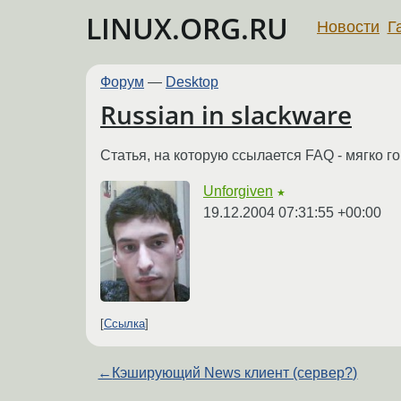
LINUX.ORG.RU
Новости
Г
Форум
—
Desktop
Russian in slackware
Статья, на которую ссылается FAQ - мягко 
Unforgiven
★
19.12.2004 07:31:55 +00:00
Ссылка
←
Кэширующий News клиент (сервер?)