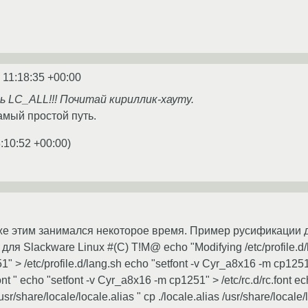
 11:18:35 +00:00
 LC_ALL!!! Почитай кириллик-хауту.
самый простой путь.
:10:52 +00:00
)
оже этим занимался некоторое время. Пример русификации дл
я Slackware Linux #(C) T!M@ echo "Modifying /etc/profile.d/l
 /etc/profile.d/lang.sh echo "setfont -v Cyr_a8x16 -m cp1251" 
font " echo "setfont -v Cyr_a8x16 -m cp1251" > /etc/rc.d/rc.font e
sr/share/locale/locale.alias " cp ./locale.alias /usr/share/locale