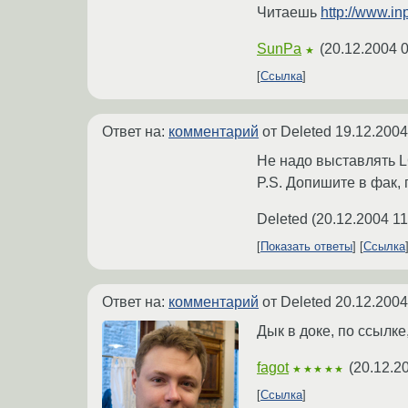
Читаешь
http://www.in
SunPa
(
20.12.2004 0
★
Ссылка
Ответ на:
комментарий
от Deleted
19.12.2004
Не надо выставлять L
P.S. Допишите в фак, п
Deleted
(
20.12.2004 11
Показать ответы
Ссылка
Ответ на:
комментарий
от Deleted
20.12.2004
Дык в доке, по ссылке,
fagot
(
20.12.2
★★★★★
Ссылка