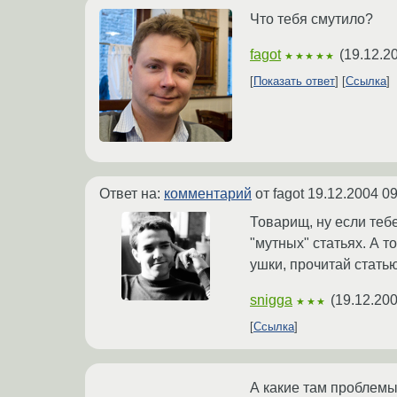
Что тебя смутило?
fagot
(
19.12.2
★★★★★
Показать ответ
Ссылка
Ответ на:
комментарий
от fagot
19.12.2004 09
Товарищ, ну если тебе
"мутных" статьях. А т
ушки, прочитай статью
snigga
(
19.12.200
★★★
Ссылка
А какие там проблемы