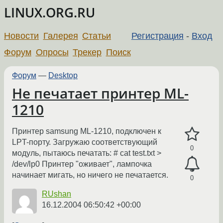
LINUX.ORG.RU
Новости
Галерея
Статьи
Регистрация
-
Вход
Форум
Опросы
Трекер
Поиск
Форум
—
Desktop
Не печатает принтер ML-
1210
Принтер samsung ML-1210, подключен к
LPT-порту. Загружаю соответствующий
0
модуль, пытаюсь печатать: # cat test.txt >
/dev/lp0 Принтер "оживает", лампочка
начинает мигать, но ничего не печатается.
0
RUshan
16.12.2004 06:50:42 +00:00