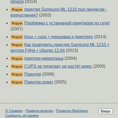
печати
(2014)
принтер Samsung ML-1210 под линуксом -
Форум
впечатления?
(2003)
Проблемы с установкой принтеров по сети!
Форум
(2007)
linux + cups + прошивка к принтеру.
(2014)
Форум
Как подружить принтер Samsung ML 1210 +
Форум
роутер F@st + Ubuntu 12.04
(2013)
принтер+кириллица
(2004)
Форум
CUPS не печатает, не растёт кокос
(2005)
Форум
Принтер
(2006)
Форум
Принтер дурит
(2005)
Форум
О Сервере
-
Правила форума
-
Разметка Markdown
Вверх
Сообщить об ошибке