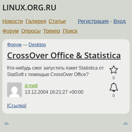
LINUX.ORG.RU
Новости
Галерея
Статьи
Регистрация
-
Вход
Форум
Опросы
Трекер
Поиск
Форум
—
Desktop
CrossOver Office & Statistica
Кто-нибудь смог запустить пакет Statistica от
StatSoft с помощью CrossOver Office?
0
d-moll
13.12.2004 16:21:27 +00:00
0
Ссылка
←
→