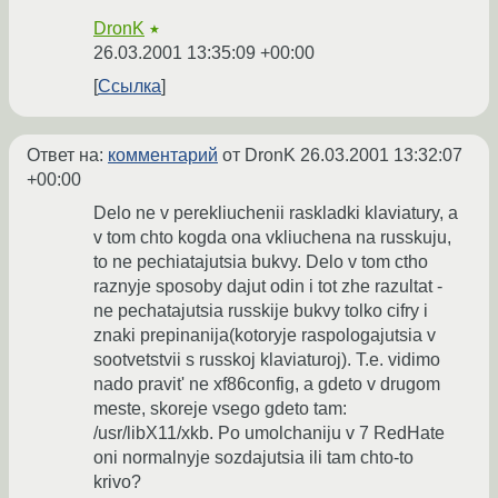
DronK
★
26.03.2001 13:35:09 +00:00
Ссылка
Ответ на:
комментарий
от DronK
26.03.2001 13:32:07
+00:00
Delo ne v perekliuchenii raskladki klaviatury, a
v tom chto kogda ona vkliuchena na russkuju,
to ne pechiatajutsia bukvy. Delo v tom ctho
raznyje sposoby dajut odin i tot zhe razultat -
ne pechatajutsia russkije bukvy tolko cifry i
znaki prepinanija(kotoryje raspologajutsia v
sootvetstvii s russkoj klaviaturoj). T.e. vidimo
nado pravit' ne xf86config, a gdeto v drugom
meste, skoreje vsego gdeto tam:
/usr/libX11/xkb. Po umolchaniju v 7 RedHate
oni normalnyje sozdajutsia ili tam chto-to
krivo?