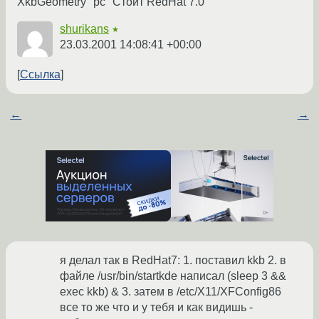
XkbGeometry "pc" Стоит RedHat 7.0
shurikans
★
23.03.2001 14:08:41 +00:00
Ссылка
←
→
я делал так в RedHat7: 1. поставил kkb 2. в
файле /usr/bin/startkde написал (sleep 3 &&
exec kkb) & 3. затем в /etc/X11/XFConfig86
все то же что и у тебя и как видишь -