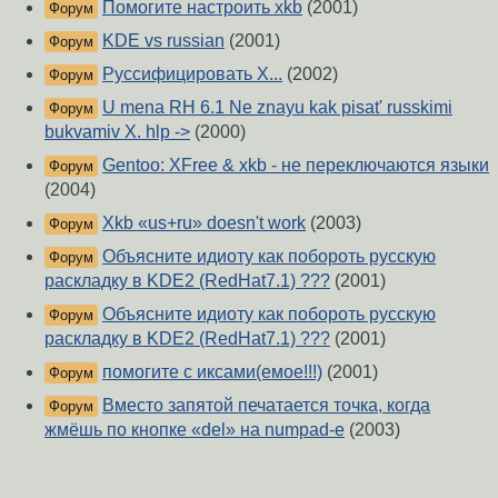
Помогите настроить xkb
(2001)
Форум
KDE vs russian
(2001)
Форум
Руссифицировать Х...
(2002)
Форум
U mena RH 6.1 Ne znayu kak pisat' russkimi
Форум
bukvamiv X. hlp ->
(2000)
Gentoo: XFree & xkb - не переключаются языки
Форум
(2004)
Xkb «us+ru» doesn't work
(2003)
Форум
Объясните идиоту как побороть русскую
Форум
раскладку в KDE2 (RedHat7.1) ???
(2001)
Объясните идиоту как побороть русскую
Форум
раскладку в KDE2 (RedHat7.1) ???
(2001)
помогите с иксами(емое!!!)
(2001)
Форум
Вместо запятой печатается точка, когда
Форум
жмёшь по кнопке «del» на numpad-е
(2003)