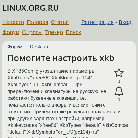
LINUX.ORG.RU
Новости
Галерея
Статьи
Регистрация
-
Вход
Форум
Опросы
Трекер
Поиск
Форум
—
Desktop
Помогите настроить xkb
В XF86Config указал такие параметры:
XkbRules "xfree86" XkbModel "pc104"
0
XkbLayout "ru" XkbCompat "" При
пререключении клавиатуры на русскую, не
работают буквенные клавиши, т.е.
0
печатаются только цифры и всякие точки с
запятыми. Причём тот же результат получается и
при других варинтах настройки, например:
Xkbkeycodes "xfree86" XkbTypes "default" XkbCompat
"default" XkbSymbols "en_US(pc104)+ru"