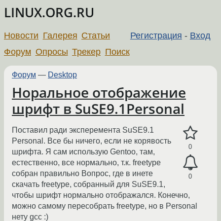
LINUX.ORG.RU
Новости
Галерея
Статьи
Регистрация
-
Вход
Форум
Опросы
Трекер
Поиск
Форум
—
Desktop
Норальное отображение
шрифт в SuSE9.1Personal
Поставил ради эксперемента SuSE9.1
Personal. Все бы ничего, если не корявость
0
шрифта. Я сам использую Gentoo, там,
естественно, все нормально, т.к. freetype
собран правильно Вопрос, где в инете
0
скачать freetype, собранный для SuSE9.1,
чтобы шрифт нормально отображался. Конечно,
можно самому пересобрать freetype, но в Personal
нету gcc :)