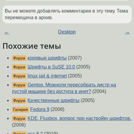
Вы не можете добавлять комментарии в эту тему. Тема
перемещена в архив.
←
Desktop
→
Похожие темы
корявые шрифты
(2007)
Форум
Шрифты в SuSE 10.0
(2005)
Форум
linux jail & internet
(2005)
Форум
Gentoo. Можноли пересобрать дистр на
Форум
пустой машине без доступа в инет?
(2004)
Качественные шрифты
(2005)
Форум
Fedora 9
(2008)
Галерея
KDE, Fluxbox, вопрос про настройку шрифтов.
Форум
(2006)
gcc 8.2
(2019)