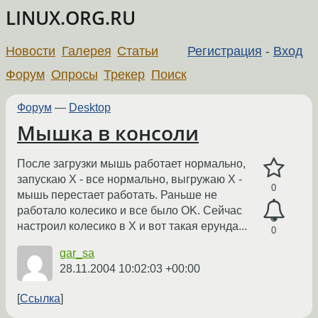
LINUX.ORG.RU
Новости
Галерея
Статьи
Регистрация
-
Вход
Форум
Опросы
Трекер
Поиск
Форум
—
Desktop
Мышка в консоли
После загрузки мышь работает нормально,
запускаю X - все нормально, выгружаю X -
0
мышь перестает работать. Раньше не
работало колесико и все было OK. Сейчас
настроил колесико в X и вот такая ерунда...
0
gar_sa
28.11.2004 10:02:03 +00:00
Ссылка