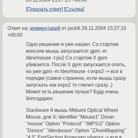
Показать ответ
Ссылка
Ответ на:
комментарий
от jackill
28.11.2004 15:27:15
+00:00
Одно решение я уже нашел. Со стартом
консоли мышь запускается: gpm -m
/dev/mouse -t ps2 Со стартом X gpm
убивается. После X gpm запускается опять,
но уже gpm -m /dev/mouse -t exps2 -> все в
порядке (самое странное, если мышь сразу
запускать как exps2 то глючит сразу...)
Может есть решение лучше? Буду очень
блпгодарен.
Slackware 9 мышь Mitsumi Optical Wheel
Mouse. для X: Identifier "Mouse1" Driver
"mouse" Option "Protocol" "IMPS/2" Option
"Device" "/dev/psaux" Option "ZAxisMapping"
"4 5" EndSection Колесико убирал -> все в