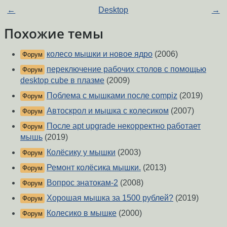
←
Desktop
→
Похожие темы
колесо мышки и новое ядро
(2006)
Форум
переключение рабочих столов с помощью
Форум
desktop cube в плазме
(2009)
Поблема с мышками после compiz
(2019)
Форум
Автоскрол и мышка с колесиком
(2007)
Форум
После apt upgrade некорректно работает
Форум
мышь
(2019)
Колёсику у мышки
(2003)
Форум
Ремонт колёсика мышки.
(2013)
Форум
Вопрос знатокам-2
(2008)
Форум
Хорошая мышка за 1500 рублей?
(2019)
Форум
Колесико в мышке
(2000)
Форум