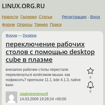
LINUX.ORG.RU
Новости
Галерея
Статьи
Регистрация
-
Вход
Форум
Опросы
Трекер
Поиск
Форум
—
Desktop
переключение рабочих
столов с помощью desktop
cube в плазме
внезапно рабочие столы перестали
переключаться колёсиком мыши. как
0
пофиксить? opensuse 11.1, kde 4.1.3, native
kwin
0
vladimirsmirnov9
14.03.2009 19:28:24 +00:00