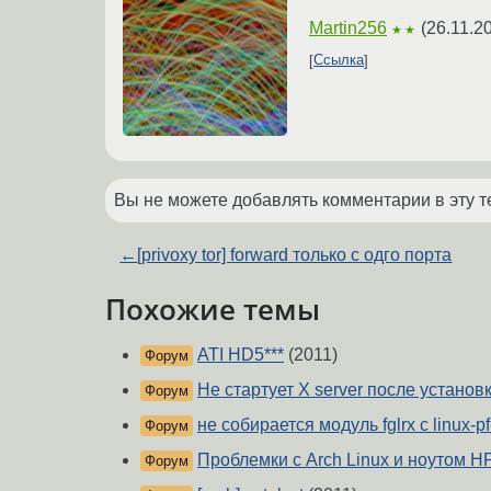
Martin256
(
26.11.2
★★
Ссылка
Вы не можете добавлять комментарии в эту т
←
[privoxy tor] forward только с одго порта
Похожие темы
ATI HD5***
(2011)
Форум
Не стартует X server после установк
Форум
не собирается модуль fglrx c linux-pf
Форум
Проблемки с Arch Linux и ноутом H
Форум