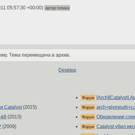
011 05:57:30 +00:00
)
автор топика
ему. Тема перемещена в архив.
Desktop
[Arch][Catalyst] 
Форум
и Catalyst
(2015)
arch+plymouth+ca
Форум
-k8
(2013)
Обновление слом
Форум
P
(2009)
Catalyst убил ик
Форум