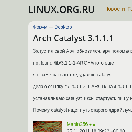
LINUX.ORG.RU
Новости
Г
Форум
—
Desktop
Arch Catalyst 3.1.1.1
Запустил свой Арч, обновился, арч поломалс
not found /lib/3.1.1-1-ARCH/чтото еще
я в замешательстве, удаляю catalyst
делаю ссылку с /lib/3.1.2-1-ARCH/ на /lib/3.1
устанавливаю catalyst, иксы стартуют, пишу 
Почему catalyst ищет путь старого ядра? лучш
Martin256
★★
25.11.2011 18:09:22 +00:00