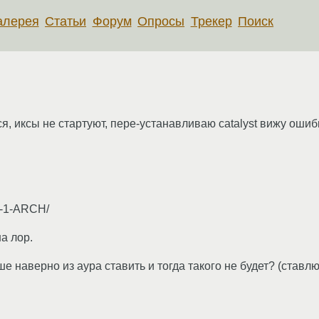
алерея
Статьи
Форум
Опросы
Трекер
Поиск
я, иксы не стартуют, пере-устанавливаю catalyst вижу ошиб
.1-1-ARCH/
на лор.
е наверно из аура ставить и тогда такого не будет? (ставлю 