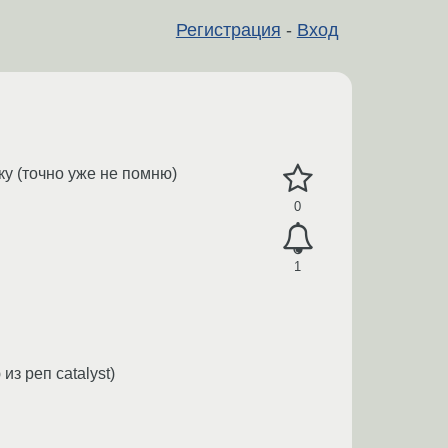
Регистрация
-
Вход
ку (точно уже не помню)
0
1
из реп catalyst)