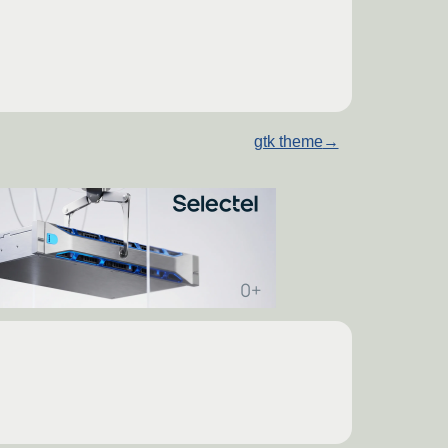
gtk theme
→