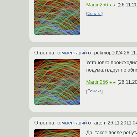
Martin256
(
26.11.2
★★
Ссылка
Ответ на:
комментарий
от pekmop1024
26.11
Установка происходил
подумал вдруг не обн
Martin256
(
26.11.2
★★
Ссылка
Ответ на:
комментарий
от artem
26.11.2011 0
Да, такое после ребут