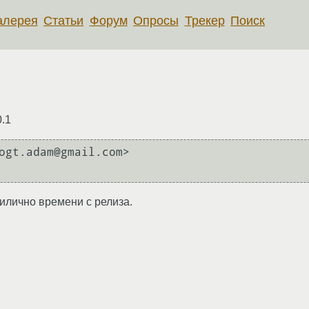
алерея
Статьи
Форум
Опросы
Трекер
Поиск
.1
ogt.adam@gmail.com>

прилично времени с релиза.