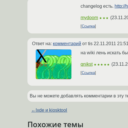
changelog есть.
http:/
mydoom
(
23.11.2
★★★
Ссылка
Ответ на:
комментарий
от tis
22.11.2011 21:5
на wiki лень искать бы
qnikst
(
23.11.
★★★★★
Ссылка
Вы не можете добавлять комментарии в эту т
←
lxde и kiosktool
Похожие темы