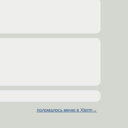
поломалось меню в Xterm
→