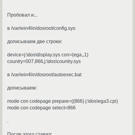
Пробовал и...
в /var/win4lin/dosroot/config.sys
дописываем две строки:
device=j:\dos\display.sys con=(ega,,1)
country=007,866,j:\dos\country.sys
в /var/win4lin/dosroot/autoexec.bat
дописываем:
mode con codepage prepare=((866) j:\dos\ega3.cpi)
mode con codepage select=866
.
После этого ставил: