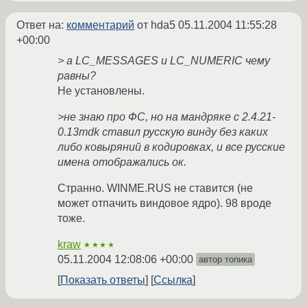
Ответ на:
комментарий
от hda5
05.11.2004 11:55:28
+00:00
> а LC_MESSAGES и LC_NUMERIC чему
равны?
Не установлены.
>не знаю про ФС, но на мандряке с 2.4.21-
0.13mdk ставил русскую винду без каких
либо ковыряний в кодировках, и все русские
имена отображались ок.
Странно. WINME.RUS не ставится (не
может отпачить виндовое ядро). 98 вроде
тоже.
kraw
★★★★
05.11.2004 12:08:06 +00:00
автор топика
Показать ответы
Ссылка