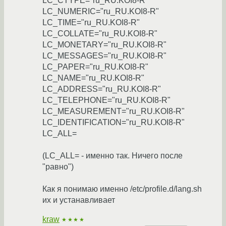
LC_CTYPE="ru_RU.KOI8-R"
LC_NUMERIC="ru_RU.KOI8-R"
LC_TIME="ru_RU.KOI8-R"
LC_COLLATE="ru_RU.KOI8-R"
LC_MONETARY="ru_RU.KOI8-R"
LC_MESSAGES="ru_RU.KOI8-R"
LC_PAPER="ru_RU.KOI8-R"
LC_NAME="ru_RU.KOI8-R"
LC_ADDRESS="ru_RU.KOI8-R"
LC_TELEPHONE="ru_RU.KOI8-R"
LC_MEASUREMENT="ru_RU.KOI8-R"
LC_IDENTIFICATION="ru_RU.KOI8-R"
LC_ALL=
(LC_ALL= - именно так. Ничего после
"равно")
Как я понимаю именно /etc/profile.d/lang.sh
их и устанавливает
kraw
★★★★