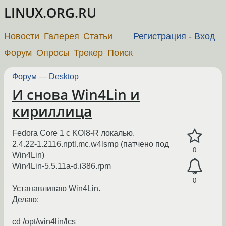
LINUX.ORG.RU
Новости
Галерея
Статьи
Регистрация
-
Вход
Форум
Опросы
Трекер
Поиск
Форум
—
Desktop
И снова Win4Lin и
кириллица
Fedora Core 1 с KOI8-R локалью.
2.4.22-1.2116.nptl.mc.w4lsmp (патчено под
0
Win4Lin)
Win4Lin-5.5.11a-d.i386.rpm
0
Устанавливаю Win4Lin.
Делаю:
cd /opt/win4lin/lcs