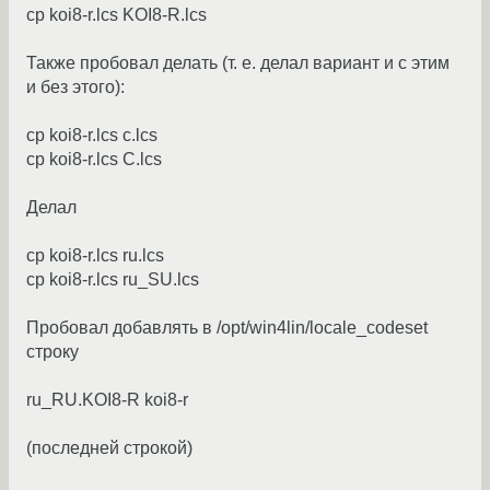
cp koi8-r.lcs KOI8-R.lcs
Также пробовал делать (т. е. делал вариант и с этим
и без этого):
cp koi8-r.lcs с.lcs
cp koi8-r.lcs С.lcs
Делал
cp koi8-r.lcs ru.lcs
cp koi8-r.lcs ru_SU.lcs
Пробовал добавлять в /opt/win4lin/locale_codeset
строку
ru_RU.KOI8-R koi8-r
(последней строкой)