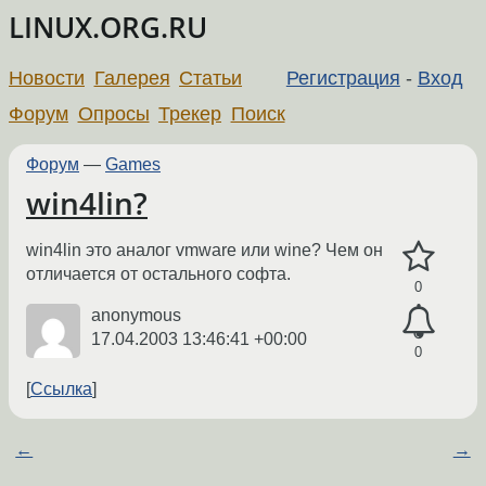
LINUX.ORG.RU
Новости
Галерея
Статьи
Регистрация
-
Вход
Форум
Опросы
Трекер
Поиск
Форум
—
Games
win4lin?
win4lin это аналог vmware или wine? Чем он
отличается от остального софта.
0
anonymous
17.04.2003 13:46:41 +00:00
0
Ссылка
←
→