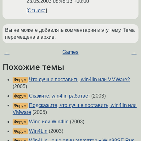
23.05.2003 08:48:13 +00:00
Ссылка
Вы не можете добавлять комментарии в эту тему. Тема
перемещена в архив.
←
Games
→
Похожие темы
Что лучше поставить, win4lin или VMWare?
Форум
(2005)
Скажите, win4lin работает
(2003)
Форум
Подскажите, что лучше поставить, win4lin или
Форум
VMware
(2005)
Wine или Win4lin
(2003)
Форум
Win4Lin
(2003)
Форум
Win4Lin - еще один эмулятор + Win98SE Rus
Форум