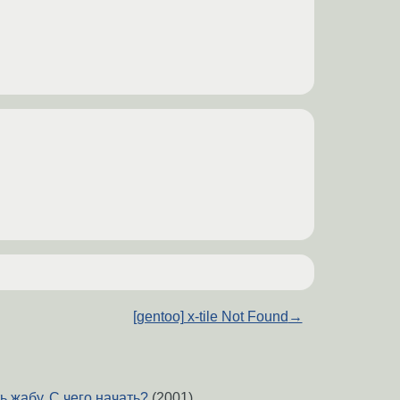
[gentoo] x-tile Not Found
→
 жабу. С чего начать?
(2001)