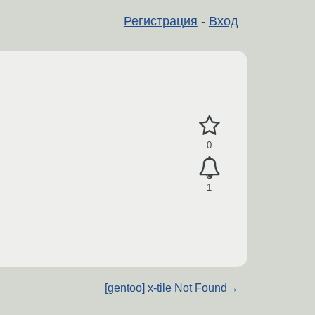
Регистрация
-
Вход
0
1
[gentoo] x-tile Not Found
→