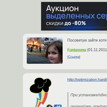
Посоветую зайти хотя
Fantassma
(
01.11.2011
Ссылка
http://optimization.har
При установке/обно
органайзер, предза