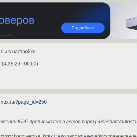
 бы в настройки.
 14:35:29 +00:00
)
dlinux.ru/?page_id=250
влении KDE прописывает в автостарт ( /usr/share/autostar
грузку konqueror-а, kmix и его запоминание/восстановлен