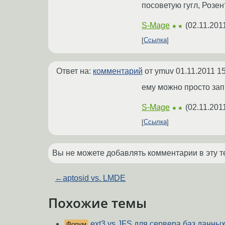
посоветую гугл, Розе
S-Mage
(
02.11.201
★★
Ссылка
Ответ на:
комментарий
от ymuv
01.11.2011 1
ему можно просто запр
S-Mage
(
02.11.201
★★
Ссылка
Вы не можете добавлять комментарии в эту т
←
aptosid vs. LMDE
Похожие темы
ext3 vs JFS для сервера баз данных
Форум