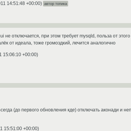
011 14:51:48 +00:00
)
автор топика
ui не отключается, при этом требует mysqld, польза от это
лёк от идеала, тоже громоздкий, лечится аналогично
1 15:06:10 +00:00
)
егда (до первого обновления кде) отключать аконади и неп
1 15:51:00 +00:00
)