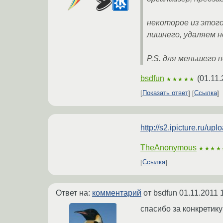
некоторое из этого
лишнего, удаляем нен
P.S. для меньшего 
bsdfun
(
01.11.
★★★★★
Показать ответ
Ссылка
http://s2.ipicture.ru/
TheAnonymous
★★★★
Ссылка
Ответ на:
комментарий
от bsdfun
01.11.2011 
спасибо за конкретику