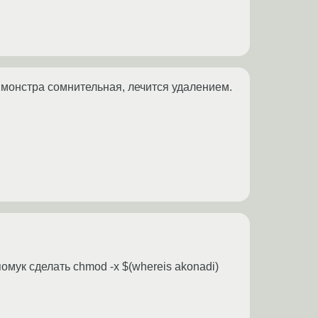
го монстра сомнительная, лечится удалением.
омук сделать chmod -x $(whereis akonadi)