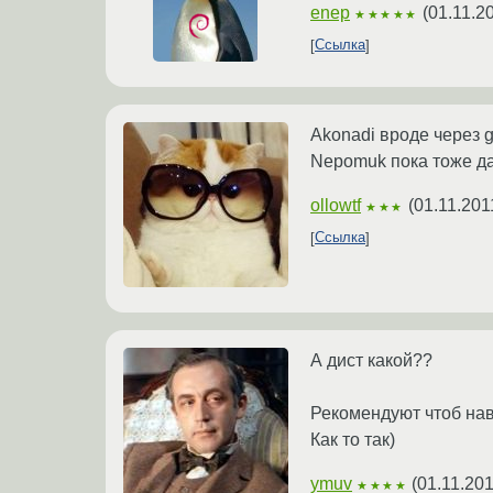
enep
(
01.11.2
★★★★★
Ссылка
Akonadi вроде через g
Nepomuk пока тоже да
ollowtf
(
01.11.201
★★★
Ссылка
А дист какой??
Рекомендуют чтоб навс
Как то так)
ymuv
(
01.11.201
★★★★