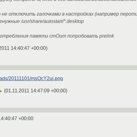
 не отключить галочками в настройках (например nepomu
ужные /usr/share/autostart/*.desktop
потребления памяти стОит попробовать prelink
2011 14:40:47 +00:00
)
uploads/20111101/msOcY2ui.png
(
01.11.2011 14:47:09 +00:00
)
★
14:40:47 +00:00