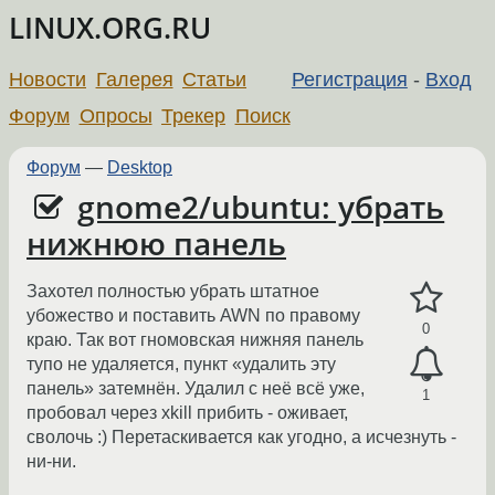
LINUX.ORG.RU
Новости
Галерея
Статьи
Регистрация
-
Вход
Форум
Опросы
Трекер
Поиск
Форум
—
Desktop
gnome2/ubuntu: убрать
нижнюю панель
Захотел полностью убрать штатное
убожество и поставить AWN по правому
0
краю. Так вот гномовская нижняя панель
тупо не удаляется, пункт «удалить эту
панель» затемнён. Удалил с неё всё уже,
1
пробовал через xkill прибить - оживает,
сволочь :) Перетаскивается как угодно, а исчезнуть -
ни-ни.