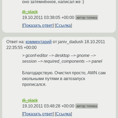
оно затемнённое, написал же :)
dj_slack
19.10.2011 03:38:05 +00:00
автор топика
Показать ответ
Ссылка
Ответ на:
комментарий
от janiv_dadush
18.10.2011
22:35:55 +00:00
> gconf-editor --> desktop --> gnome -->
session --> required_components --> panel
Благодарствую. Очистил просто, AWN сам
окольными путями в автозапуск
прописался.
dj_slack
19.10.2011 03:48:28 +00:00
автор топика
Показать ответ
Ссылка