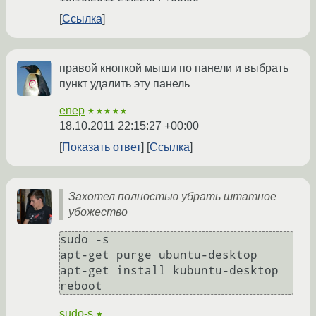
Ссылка
правой кнопкой мыши по панели и выбрать
пункт удалить эту панель
enep
★★★★★
18.10.2011 22:15:27 +00:00
Показать ответ
Ссылка
Захотел полностью убрать штатное
убожество
sudo -s

apt-get purge ubuntu-desktop

apt-get install kubuntu-desktop

reboot
sudo-s
★