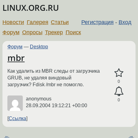
LINUX.ORG.RU
Новости
Галерея
Статьи
Регистрация
-
Вход
Форум
Опросы
Трекер
Поиск
Форум
—
Desktop
mbr
Как удалить из MBR следы от загрузчика
GRUB, не удаляя виндовый
0
загрузчик? Fdisk /mbr не помогло.
anonymous
0
28.09.2004 19:12:21 +00:00
Ссылка
←
→