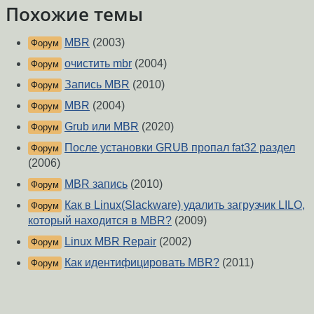
Похожие темы
MBR
(2003)
Форум
очистить mbr
(2004)
Форум
Запись MBR
(2010)
Форум
MBR
(2004)
Форум
Grub или MBR
(2020)
Форум
После установки GRUB пропал fat32 раздел
Форум
(2006)
MBR запись
(2010)
Форум
Как в Linux(Slackware) удалить загрузчик LILO,
Форум
который находится в MBR?
(2009)
Linux MBR Repair
(2002)
Форум
Как идентифицировать MBR?
(2011)
Форум