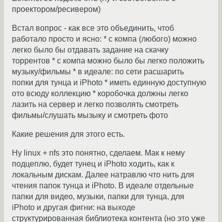
проектором/ресивером)
Встал вопрос - как все это объединить, чтоб
работало просто и ясно: * с компа (любого) можно
легко было бы отдавать задание на скачку
торрентов * с компа можно было бы легко положить
музыку/фильмы * в идеале: по сети расшарить
попки для тунца и iPhoto * иметь единную доступную
ото всюду коллекцию * коробочка должны легко
лазить на сервер и легко позволять смотреть
фильмы/слушать мызыку и смотреть фото
Какие решения для этого есть.
Ну linux + nfs это понятно, сделаем. Мак к нему
подцеплю, будет тунец и iPhoto ходить, как к
локальным дискам. Далее натравлю что нить для
чтения папок тунца и iPhoto. В идеале отдельные
папки для видео, музыки, папки для тунца, для
iPhoto и другая фигни: на выходе
структурированная библиотека контента (но это уже