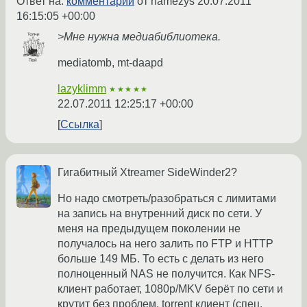
Ответ на:
комментарий
от namezys
20.07.2011
16:15:05 +00:00
>Мне нужна медиабиблиотека.
mediatomb, mt-daapd
lazyklimm
★★★★★
22.07.2011 12:25:17 +00:00
Ссылка
Гигабитный Xtreamer SideWinder2?
Но надо смотреть/разобраться с лимитами
на запись на внутренний диск по сети. У
меня на предыдущем поколении не
получалось на него залить по FTP и HTTP
больше 149 МБ. То есть с делать из него
полноценный NAS не получится. Как NFS-
клиент работает, 1080p/MKV берёт по сети и
крутит без проблем. torrent клиент (спец.