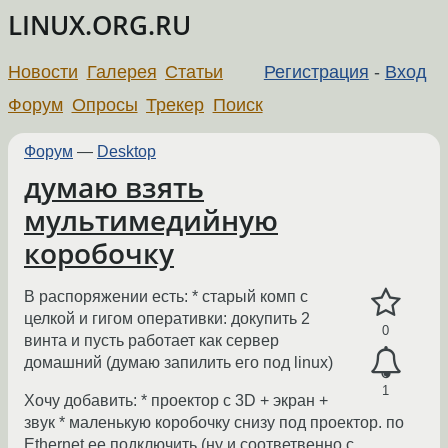
LINUX.ORG.RU
Новости
Галерея
Статьи
Регистрация
-
Вход
Форум
Опросы
Трекер
Поиск
Форум
—
Desktop
думаю взять
мультимедийную
коробочку
В распоряжении есть: * старый комп с
целкой и гигом оперативки: докупить 2
0
винта и пусть работает как сервер
домашний (думаю запилить его под linux)
1
Хочу добавить: * проектор с 3D + экран +
звук * маленькую коробочку снизу под проектор. по
Ethernet ее подключить (ну и соответвенно с