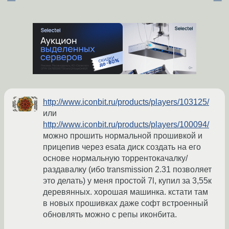
http://www.iconbit.ru/products/players/103125/
или
http://www.iconbit.ru/products/players/100094/
можно прошить нормальной прошивкой и
прицепив через esata диск создать на его
основе нормальную торрентокачалку/
раздавалку (ибо transmission 2.31 позволяет
это делать) у меня простой 7l, купил за 3,55к
деревянных. хорошая машинка. кстати там
в новых прошивках даже софт встроенный
обновлять можно с репы иконбита.