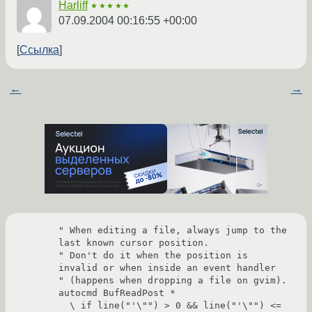
Harliff
★★★★★
07.09.2004 00:16:55 +00:00
Ссылка
←
→
" When editing a file, always jump to the 
last known cursor position.

" Don't do it when the position is 
invalid or when inside an event handler

" (happens when dropping a file on gvim).

autocmd BufReadPost *

  \ if line("'\"") > 0 && line("'\"") <= 