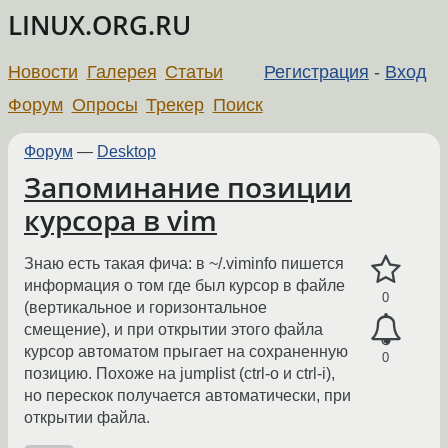
LINUX.ORG.RU
Новости
Галерея
Статьи
Регистрация
-
Вход
Форум
Опросы
Трекер
Поиск
Форум
—
Desktop
Запоминание позиции
курсора в vim
Знаю есть такая фича: в ~/.viminfo пишется
информация о том где был курсор в файле
0
(вертикальное и горизонтальное
смещение), и при открытии этого файла
курсор автоматом прыгает на сохраненную
0
позицию. Похоже на jumplist (ctrl-o и ctrl-i),
но перескок получается автоматически, при
открытии файла.