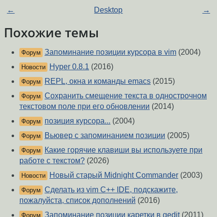
←
Desktop
→
Похожие темы
Запоминание позиции курсора в vim
(2004)
Форум
Hyper 0.8.1
(2016)
Новости
REPL, окна и команды emacs
(2015)
Форум
Сохранить смещение текста в однострочном
Форум
текстовом поле при его обновлении
(2014)
позиция курсора...
(2004)
Форум
Вьювер с запоминанием позиции
(2005)
Форум
Какие горячие клавиши вы используете при
Форум
работе с текстом?
(2026)
Новый старый Midnight Commander
(2003)
Новости
Сделать из vim C++ IDE, подскажите,
Форум
пожалуйста, список дополнений
(2016)
Запоминание позиции каретки в gedit
(2011)
Форум