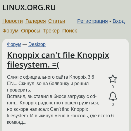
LINUX.ORG.RU
Новости
Галерея
Статьи
Регистрация
-
Вход
Форум
Опросы
Трекер
Поиск
Форум
—
Desktop
Knoppix can't file Knoppix
filesystem. =(
Слил с официального сайта Knoppix 3.6
EN... Скинул iso на болванку и решил
0
проверить.
Вставил, выставил в биосе загрузку с cd-
rom... Knoppix радонстно пошел грузиться,
0
но вскоре написал: Can't find Knoppix
filesystem. И выкинул меня в консоль, где всего 6
команд...