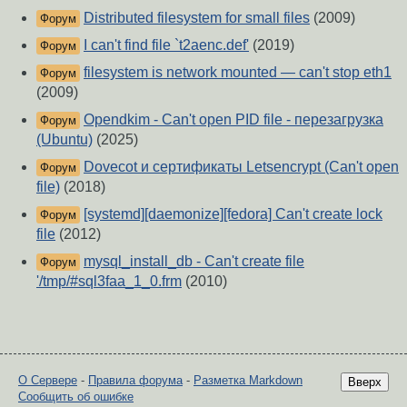
Distributed filesystem for small files
(2009)
Форум
I can't find file `t2aenc.def'
(2019)
Форум
filesystem is network mounted — can't stop eth1
Форум
(2009)
Opendkim - Can't open PID file - перезагрузка
Форум
(Ubuntu)
(2025)
Dovecot и сертификаты Letsencrypt (Can't open
Форум
file)
(2018)
[systemd][daemonize][fedora] Can't create lock
Форум
file
(2012)
mysql_install_db - Can't create file
Форум
'/tmp/#sql3faa_1_0.frm
(2010)
О Сервере
-
Правила форума
-
Разметка Markdown
Вверх
Сообщить об ошибке